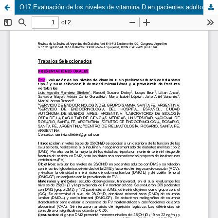
O17 Evaluación de los niveles de vitamina D en pacientes adultos con diabetes tipo 2 y su relación con la densidad mineral ósea y la prevalencia de fracturas vertebrales