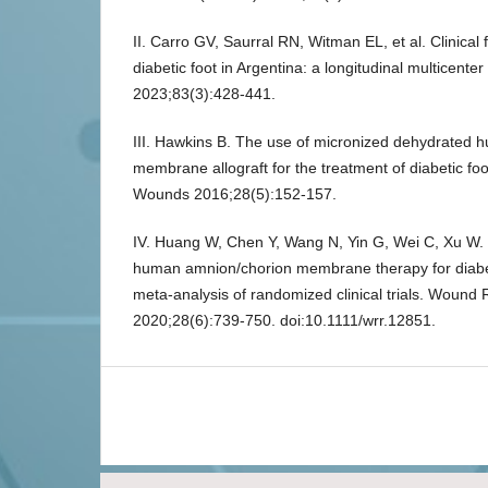
II. Carro GV, Saurral RN, Witman EL, et al. Clinica
diabetic foot in Argentina: a longitudinal multicenter
2023;83(3):428-441.
III. Hawkins B. The use of micronized dehydrated
membrane allograft for the treatment of diabetic foo
Wounds 2016;28(5):152-157.
IV. Huang W, Chen Y, Wang N, Yin G, Wei C, Xu W. 
human amnion/chorion membrane therapy for diabet
meta-analysis of randomized clinical trials. Wound
2020;28(6):739-750. doi:10.1111/wrr.12851.