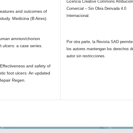
Licencia Creative Commons Atribución
Comercial – Sin Obra Derivada 4.0
l features and outcomes of
Internacional.
 study. Medicina (B Aires).
 human amnion/chorion
Por otra parte, la Revista SAD permit
t ulcers: a case series.
los autores mantengan los derechos d
autor sin restricciones.
Effectiveness and safety of
ic foot ulcers: An updated
 Repair Regen.