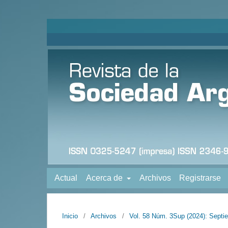
Actual
Acerca de
Archivos
Registrarse
Inicio
/
Archivos
/
Vol. 58 Núm. 3Sup (2024): Septi