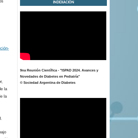
os
INDEXACIÓN
ción-
9na Reunión Científica - "ISPAD 2024. Avances y
Novedades de Diabetes en Pediatría"
r,
© Sociedad Argentina de Diabetes
de la
e la
3.
bajo