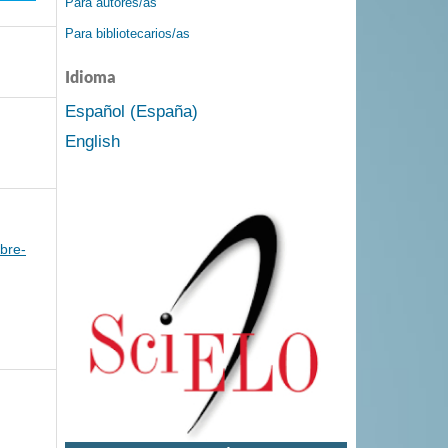
Para autores/as
Para bibliotecarios/as
Idioma
Español (España)
English
bre-