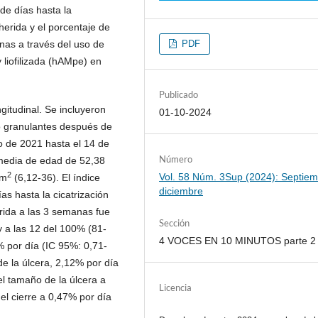
 de días hasta la
 herida y el porcentaje de
anas a través del uso de
PDF
liofilizada (hAMpe) en
Publicado
ngitudinal. Se incluyeron
01-10-2024
o granulantes después de
 de 2021 hasta el 14 de
Número
 media de edad de 52,38
2
Vol. 58 Núm. 3Sup (2024): Septiem
cm
(6,12-36). El índice
diciembre
as hasta la cicatrización
erida a las 3 semanas fue
Sección
y a las 12 del 100% (81-
4 VOCES EN 10 MINUTOS parte 2
% por día (IC 95%: 0,71-
de la úlcera, 2,12% por día
l tamaño de la úlcera a
Licencia
el cierre a 0,47% por día