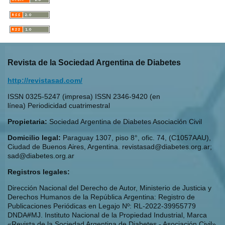
Revista de la Sociedad Argentina de Diabetes
http://revistasad.com/
ISSN 0325-5247 (impresa) ISSN 2346-9420 (en
línea) Periodicidad cuatrimestral
Propietaria:
Sociedad Argentina de Diabetes Asociación Civil
Domicilio legal:
Paraguay 1307, piso 8°, ofic. 74, (C1057AAU),
Ciudad de Buenos Aires, Argentina. revistasad@diabetes.org.ar;
sad@diabetes.org.ar
Registros legales:
Dirección Nacional del Derecho de Autor, Ministerio de Justicia y
Derechos Humanos de la República Argentina: Registro de
Publicaciones Periódicas en Legajo Nº: RL-2022-39955779
DNDA#MJ. Instituto Nacional de la Propiedad Industrial, Marca
«Revista de la Sociedad Argentina de Diabetes - Asociación Civil»