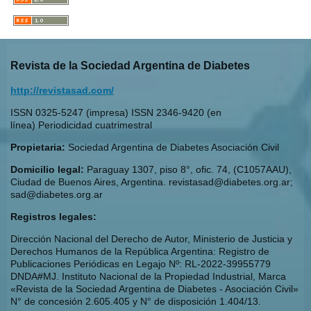
Revista de la Sociedad Argentina de Diabetes
http://revistasad.com/
ISSN 0325-5247 (impresa) ISSN 2346-9420 (en
línea) Periodicidad cuatrimestral
Propietaria:
Sociedad Argentina de Diabetes Asociación Civil
Domicilio legal:
Paraguay 1307, piso 8°, ofic. 74, (C1057AAU),
Ciudad de Buenos Aires, Argentina. revistasad@diabetes.org.ar;
sad@diabetes.org.ar
Registros legales:
Dirección Nacional del Derecho de Autor, Ministerio de Justicia y
Derechos Humanos de la República Argentina: Registro de
Publicaciones Periódicas en Legajo Nº: RL-2022-39955779
DNDA#MJ. Instituto Nacional de la Propiedad Industrial, Marca
«Revista de la Sociedad Argentina de Diabetes - Asociación Civil»
N° de concesión 2.605.405 y N° de disposición 1.404/13.