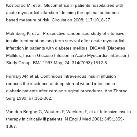
Kosiborod M, et al. Glucometrics in patients hospitalized with
acute myocardial infarction: defining the optimal outcomes-
based measure of risk. Circulation 2008; 117:1018-27.
Malmberg K, et al. Prospective randomised study of intensive
insulin treatment on long term survival after acute myocardial
infarction in patients with diabetes mellitus. DIGAMI (Diabetes
Mellitus, Insulin Glucose Infusion in Acute Myocardial Infarction)
Study Group. BMJ 1997 May; 24, 314(7093):1512-5.
Furnary AP, et al. Continuous intravenous insulin infusion
reduces the incidence of deep sternal wound infection in
diabetic patients after cardiac surgical procedures. Ann Thorac
Surg 1999; 67:352-362.
Van den Berghe G, Wouters P, Weekers F, et al. Intensive insulin
therapy in critically ill patients. N Engl J Med 2001; 345:1359-
1367.