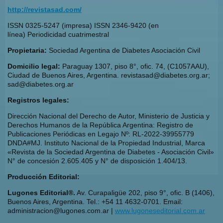
http://revistasad.com/
ISSN 0325-5247 (impresa) ISSN 2346-9420 (en
línea) Periodicidad cuatrimestral
Propietaria:
Sociedad Argentina de Diabetes Asociación Civil
Domicilio legal:
Paraguay 1307, piso 8°, ofic. 74, (C1057AAU),
Ciudad de Buenos Aires, Argentina. revistasad@diabetes.org.ar;
sad@diabetes.org.ar
Registros legales:
Dirección Nacional del Derecho de Autor, Ministerio de Justicia y
Derechos Humanos de la República Argentina: Registro de
Publicaciones Periódicas en Legajo Nº: RL-2022-39955779
DNDA#MJ. Instituto Nacional de la Propiedad Industrial, Marca
«Revista de la Sociedad Argentina de Diabetes - Asociación Civil»
N° de concesión 2.605.405 y N° de disposición 1.404/13.
Producción Editorial:
Lugones Editorial®.
Av. Curapaligüe 202, piso 9°, ofic. B (1406),
Buenos Aires, Argentina. Tel.: +54 11 4632-0701. Email:
administracion@lugones.com.ar |
www.lugoneseditorial.com.ar