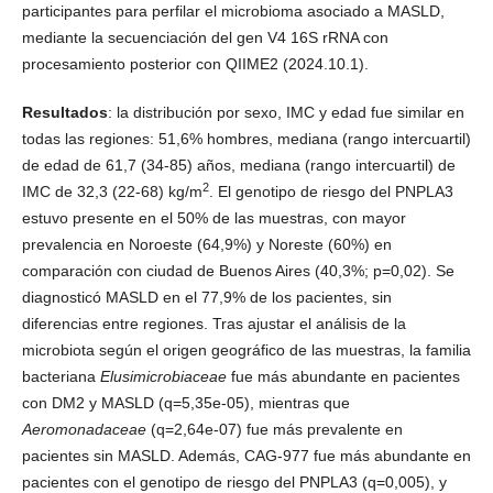
participantes para perfilar el microbioma asociado a MASLD,
mediante la secuenciación del gen V4 16S rRNA con
procesamiento posterior con QIIME2 (2024.10.1).
Resultados
: la distribución por sexo, IMC y edad fue similar en
todas las regiones: 51,6% hombres, mediana (rango intercuartil)
de edad de 61,7 (34-85) años, mediana (rango intercuartil) de
2
IMC de 32,3 (22-68) kg/m
. El genotipo de riesgo del PNPLA3
estuvo presente en el 50% de las muestras, con mayor
prevalencia en Noroeste (64,9%) y Noreste (60%) en
comparación con ciudad de Buenos Aires (40,3%; p=0,02). Se
diagnosticó MASLD en el 77,9% de los pacientes, sin
diferencias entre regiones. Tras ajustar el análisis de la
microbiota según el origen geográfico de las muestras, la familia
bacteriana
Elusimicrobiaceae
fue más abundante en pacientes
con DM2 y MASLD (q=5,35e-05), mientras que
Aeromonadaceae
(q=2,64e-07) fue más prevalente en
pacientes sin MASLD. Además, CAG-977 fue más abundante en
pacientes con el genotipo de riesgo del PNPLA3 (q=0,005), y