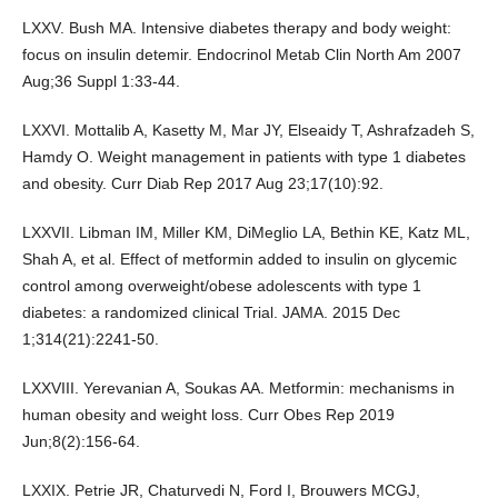
LXXV. Bush MA. Intensive diabetes therapy and body weight:
focus on insulin detemir. Endocrinol Metab Clin North Am 2007
Aug;36 Suppl 1:33-44.
LXXVI. Mottalib A, Kasetty M, Mar JY, Elseaidy T, Ashrafzadeh S,
Hamdy O. Weight management in patients with type 1 diabetes
and obesity. Curr Diab Rep 2017 Aug 23;17(10):92.
LXXVII. Libman IM, Miller KM, DiMeglio LA, Bethin KE, Katz ML,
Shah A, et al. Effect of metformin added to insulin on glycemic
control among overweight/obese adolescents with type 1
diabetes: a randomized clinical Trial. JAMA. 2015 Dec
1;314(21):2241-50.
LXXVIII. Yerevanian A, Soukas AA. Metformin: mechanisms in
human obesity and weight loss. Curr Obes Rep 2019
Jun;8(2):156-64.
LXXIX. Petrie JR, Chaturvedi N, Ford I, Brouwers MCGJ,