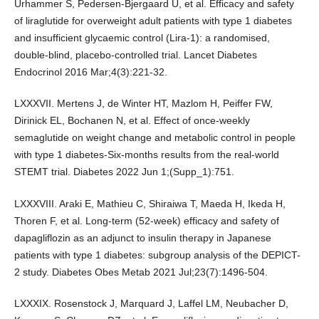
Urhammer S, Pedersen-Bjergaard U, et al. Efficacy and safety
of liraglutide for overweight adult patients with type 1 diabetes
and insufficient glycaemic control (Lira-1): a randomised,
double-blind, placebo-controlled trial. Lancet Diabetes
Endocrinol 2016 Mar;4(3):221-32.
LXXXVII. Mertens J, de Winter HT, Mazlom H, Peiffer FW,
Dirinick EL, Bochanen N, et al. Effect of once-weekly
semaglutide on weight change and metabolic control in people
with type 1 diabetes-Six-months results from the real-world
STEMT trial. Diabetes 2022 Jun 1;(Supp_1):751.
LXXXVIII. Araki E, Mathieu C, Shiraiwa T, Maeda H, Ikeda H,
Thoren F, et al. Long-term (52-week) efficacy and safety of
dapagliflozin as an adjunct to insulin therapy in Japanese
patients with type 1 diabetes: subgroup analysis of the DEPICT-
2 study. Diabetes Obes Metab 2021 Jul;23(7):1496-504.
LXXXIX. Rosenstock J, Marquard J, Laffel LM, Neubacher D,