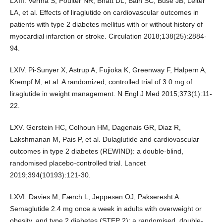
LXIII. Verma S, Poulter NR, Bhatt DL, Bain SC, Buse JB, Leiter
LA, et al. Effects of liraglutide on cardiovascular outcomes in
patients with type 2 diabetes mellitus with or without history of
myocardial infarction or stroke. Circulation 2018;138(25):2884-
94.
LXIV. Pi-Sunyer X, Astrup A, Fujioka K, Greenway F, Halpern A,
Krempf M, et al. A randomized, controlled trial of 3.0 mg of
liraglutide in weight management. N Engl J Med 2015;373(1):11-
22.
LXV. Gerstein HC, Colhoun HM, Dagenais GR, Diaz R,
Lakshmanan M, Pais P, et al. Dulaglutide and cardiovascular
outcomes in type 2 diabetes (REWIND): a double-blind,
randomised placebo-controlled trial. Lancet
2019;394(10193):121-30.
LXVI. Davies M, Færch L, Jeppesen OJ, Pakseresht A.
Semaglutide 2.4 mg once a week in adults with overweight or
obesity, and type 2 diabetes (STEP 2): a randomised, double-