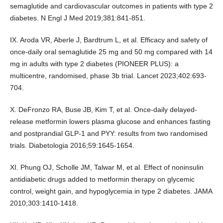
semaglutide and cardiovascular outcomes in patients with type 2
diabetes. N Engl J Med 2019;381:841-851.
IX. Aroda VR, Aberle J, Bardtrum L, et al. Efficacy and safety of
once-daily oral semaglutide 25 mg and 50 mg compared with 14
mg in adults with type 2 diabetes (PIONEER PLUS): a
multicentre, randomised, phase 3b trial. Lancet 2023;402:693-
704.
X. DeFronzo RA, Buse JB, Kim T, et al. Once-daily delayed-
release metformin lowers plasma glucose and enhances fasting
and postprandial GLP-1 and PYY: results from two randomised
trials. Diabetologia 2016;59:1645-1654.
XI. Phung OJ, Scholle JM, Talwar M, et al. Effect of noninsulin
antidiabetic drugs added to metformin therapy on glycemic
control, weight gain, and hypoglycemia in type 2 diabetes. JAMA
2010;303:1410-1418.