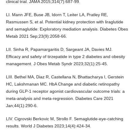
clinical trial. JAMA 2015;314(7):687-99.
LI. Mann JFE, Buse JB, Idorn T, Leiter LA, Pratley RE,
Rasmussen S, et al. Potential kidney protection with liraglutide
and semaglutide: Exploratory mediation analysis. Diabetes Obes
Metab 2021 Sep;23(9):2058-66.
LII. Sinha R, Papamargaritis D, Sargeant JA, Davies MJ.
Efficacy and safety of tirzepatide in type 2 diabetes and obesity
management. J Obes Metab Syndr 2023;32(1):25-45.
LIII. Bethel MA, Diaz R, Castellana N, Bhattacharya I, Gerstein
HC, Lakshmanan MC. HbA Change and diabetic retinopathy
during GLP-1 receptor agonist cardiovascular outcome trials: a
meta-analysis and meta-regression. Diabetes Care 2021
Jan;44(1):290-6.
LIV. Cigrovski Berkovic M, Strollo F. Semaglutide-eye-catching
results. World J Diabetes 2023;14(4):424-34.