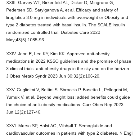
XXIII. Garvey WT, Birkenfeld AL, Dicker D, Mingrone G,
Pedersen SD, Satylganova A, et al. Efficacy and safety of
liraglutide 3.0 mg in individuals with overweight or Obesity and
type 2 diabetes treated with basal insulin. The SCALE insulin
randomized controlled trial. Diabetes Care 2020
May;43(5):1085-93.
XXIV. Jeon E, Lee KY, Kim KK. Approved anti-obesity
medications in 2022 KSSO guidelines and the promise of phase
3 clinical trials: anti-obesity drugs in the sky and on the horizon.
J Obes Metab Syndr 2023 Jun 30;32(2):106-20.
XXV. Guglielmi V, Bettini S, Sbraccia P, Busetto L, Pellegrini M,
Yumuk V, et al. Beyond weight loss: added benefits could guide
the choice of anti-obesity medications. Curr Obes Rep 2023
Jun;12(2):127-46.
XXVI. Marso SP, Holst AG, Vilsbøll T. Semaglutide and
cardiovascular outcomes in patients with type 2 diabetes. N Engl