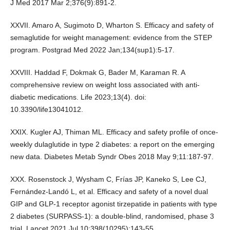
J Med 2017 Mar 2;376(9):891-2.
XXVII. Amaro A, Sugimoto D, Wharton S. Efficacy and safety of
semaglutide for weight management: evidence from the STEP
program. Postgrad Med 2022 Jan;134(sup1):5-17.
XXVIII. Haddad F, Dokmak G, Bader M, Karaman R. A
comprehensive review on weight loss associated with anti-
diabetic medications. Life 2023;13(4). doi:
10.3390/life13041012.
XXIX. Kugler AJ, Thiman ML. Efficacy and safety profile of once-
weekly dulaglutide in type 2 diabetes: a report on the emerging
new data. Diabetes Metab Syndr Obes 2018 May 9;11:187-97.
XXX. Rosenstock J, Wysham C, Frías JP, Kaneko S, Lee CJ,
Fernández-Landó L, et al. Efficacy and safety of a novel dual
GIP and GLP-1 receptor agonist tirzepatide in patients with type
2 diabetes (SURPASS-1): a double-blind, randomised, phase 3
trial. Lancet 2021 Jul 10;398(10295):143-55.