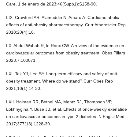
Care. 1 de enero de 2023;46(Supp1):S158-90.
LIX. Crawford AR, Alamuddin N, Amaro A. Cardiometabolic
effects of anti-obesity pharmacotherapy. Curr Atheroscler Rep
2018;20(4):18.
LX. Abdul-Wahab R, le Roux CW. A review of the evidence on
cardiovascular outcomes from obesity treatment. Obes Pillars
2023;7:100071.
LXI. Tak YJ, Lee SY. Long-term efficacy and safety of anti-
obesity treatment. Where do we stand? Curr Obes Rep
2021;10(1):14-30.
LXII. Holman RR, Bethel MA, Mentz RJ, Thompson VP,
Lokhnygina Y, Buse JB, et al. Effects of once-weekly exenatide
on cardiovascular outcomes in type 2 diabetes. N Engl J Med
2017;377(13):1228-39.