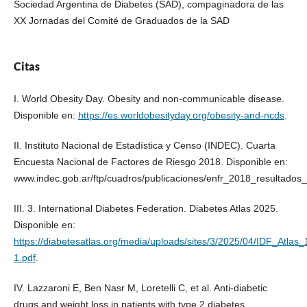
Sociedad Argentina de Diabetes (SAD), compaginadora de las
XX Jornadas del Comité de Graduados de la SAD
Citas
I. World Obesity Day. Obesity and non-communicable disease.
Disponible en:
https://es.worldobesityday.org/obesity-and-ncds
.
II. Instituto Nacional de Estadística y Censo (INDEC). Cuarta
Encuesta Nacional de Factores de Riesgo 2018. Disponible en:
www.indec.gob.ar/ftp/cuadros/publicaciones/enfr_2018_resultados_d
III. 3. International Diabetes Federation. Diabetes Atlas 2025.
Disponible en:
https://diabetesatlas.org/media/uploads/sites/3/2025/04/IDF_Atlas
1.pdf
.
IV. Lazzaroni E, Ben Nasr M, Loretelli C, et al. Anti-diabetic
drugs and weight loss in patients with type 2 diabetes.