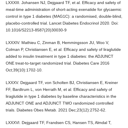
LXXXIII. Johansen NJ, Dejgaard TF, et al. Efficacy and safety of
meal-time administration of short-acting exenatide for glycaemic
control in type 1 diabetes (MAG1C): a randomised, double-blind,
placebo-controlled trial. Lancet Diabetes Endocrinol 2020. Doi:
10.1016/S2213-8587(20)30030-9
LXXXIV. Mathieu C, Zinman B, Hemmingsson JU, Woo V,
Colman P, Christiansen E, et al. Efficacy and safety of liraglutide
added to insulin treatment in type 1 diabetes: the ADJUNCT
ONE treat-to-target randomized trial. Diabetes Care 2016
Oct;39(10):1702-10.
LXXXV. Dejgaard TF, von Scholten BJ, Christiansen E, Kreiner
FF, Bardtrum L, von Herrath M, et al. Efficacy and safety of
liraglutide in type 1 diabetes by baseline characteristics in the
ADJUNCT ONE and ADJUNCT TWO randomized controlled
trials. Diabetes Obes Metab. 2021 Dec;23(12):2752-62.
LXXXVI. Dejgaard TF, Frandsen CS, Hansen TS, Almdal T,