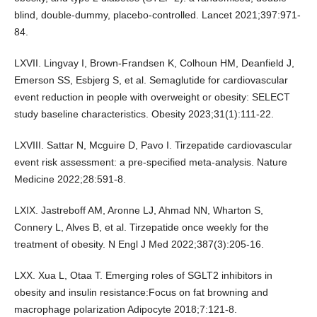
blind, double-dummy, placebo-controlled. Lancet 2021;397:971-
84.
LXVII. Lingvay I, Brown-Frandsen K, Colhoun HM, Deanfield J,
Emerson SS, Esbjerg S, et al. Semaglutide for cardiovascular
event reduction in people with overweight or obesity: SELECT
study baseline characteristics. Obesity 2023;31(1):111-22.
LXVIII. Sattar N, Mcguire D, Pavo I. Tirzepatide cardiovascular
event risk assessment: a pre-specified meta-analysis. Nature
Medicine 2022;28:591-8.
LXIX. Jastreboff AM, Aronne LJ, Ahmad NN, Wharton S,
Connery L, Alves B, et al. Tirzepatide once weekly for the
treatment of obesity. N Engl J Med 2022;387(3):205-16.
LXX. Xua L, Otaa T. Emerging roles of SGLT2 inhibitors in
obesity and insulin resistance:Focus on fat browning and
macrophage polarization Adipocyte 2018;7:121-8.