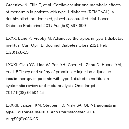
Greenlaw N, Tillin T, et al. Cardiovascular and metabolic effects
of metformin in patients with type 1 diabetes (REMOVAL): a
double-blind, randomised, placebo-controlled trial. Lancet
Diabetes Endocrinol 2017 Aug;5(8):597-609.
LXXX. Lane K, Freeby M. Adjunctive therapies in type 1 diabetes
mellitus. Curr Opin Endocrinol Diabetes Obes 2021 Feb
1;28(1):8-13.
LXXXI. Qiao YC, Ling W, Pan YH, Chen YL, Zhou D, Huang YM,
et al. Efficacy and safety of pramlintide injection adjunct to
insulin therapy in patients with type 1 diabetes mellitus: a
systematic review and meta-analysis. Oncotarget.
2017;8(39):66504-15.
LXXXII. Janzen KM, Steuber TD, Nisly SA. GLP-1 agonists in
type 1 diabetes mellitus. Ann Pharmacother 2016
Aug;50(8):656-65.