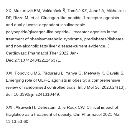
XX. Muzurović EM, Volčanšek Š, Tomšić KZ, Janež A, Mikhailidis
DP, Rizzo M, et al. Glucagon-like peptide-1 receptor agonists
and dual glucose-dependent insulinotropic
polypeptide/glucagon-like peptide-1 receptor agonists in the
treatment of obesity/metabolic syndrome, prediabetes/diabetes
and non-alcoholic fatty liver disease-current evidence. J
Cardiovasc Pharmacol Ther 2022 Jan-
Dec;27:10742484221146371.
XXI. Popoviciu MS, Păduraru L, Yahya G, Metwally K, Cavalu S.
Emerging role of GLP-1 agonists in obesity: a comprehensive
review of randomised controlled trials. Int J Mol Sci 2023;24(13).
doi: 10.3390/ijms241310449.
XXII. Alruwaili H, Dehestani B, le Roux CW. Clinical impact of
liraglutide as a treatment of obesity. Clin Pharmacol 2021 Mar
11;13:53-60.