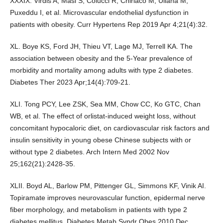
XXXIX. Virdis A, Masi S, Colucci R, Chiriacò M, Uliana M,
Puxeddu I, et al. Microvascular endothelial dysfunction in
patients with obesity. Curr Hypertens Rep 2019 Apr 4;21(4):32.
XL. Boye KS, Ford JH, Thieu VT, Lage MJ, Terrell KA. The
association between obesity and the 5-Year prevalence of
morbidity and mortality among adults with type 2 diabetes.
Diabetes Ther 2023 Apr;14(4):709-21.
XLI. Tong PCY, Lee ZSK, Sea MM, Chow CC, Ko GTC, Chan
WB, et al. The effect of orlistat-induced weight loss, without
concomitant hypocaloric diet, on cardiovascular risk factors and
insulin sensitivity in young obese Chinese subjects with or
without type 2 diabetes. Arch Intern Med 2002 Nov
25;162(21):2428-35.
XLII. Boyd AL, Barlow PM, Pittenger GL, Simmons KF, Vinik AI.
Topiramate improves neurovascular function, epidermal nerve
fiber morphology, and metabolism in patients with type 2
diabetes mellitus. Diabetes Metab Syndr Obes 2010 Dec