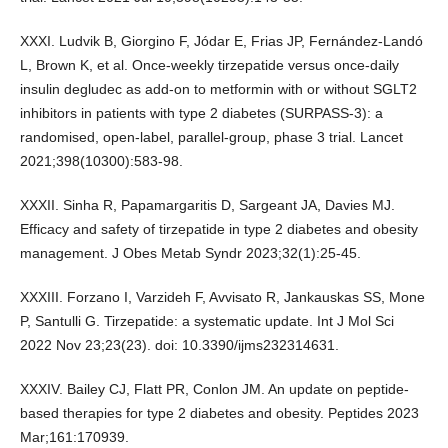
XXXI. Ludvik B, Giorgino F, Jódar E, Frias JP, Fernández-Landó
L, Brown K, et al. Once-weekly tirzepatide versus once-daily
insulin degludec as add-on to metformin with or without SGLT2
inhibitors in patients with type 2 diabetes (SURPASS-3): a
randomised, open-label, parallel-group, phase 3 trial. Lancet
2021;398(10300):583-98.
XXXII. Sinha R, Papamargaritis D, Sargeant JA, Davies MJ.
Efficacy and safety of tirzepatide in type 2 diabetes and obesity
management. J Obes Metab Syndr 2023;32(1):25-45.
XXXIII. Forzano I, Varzideh F, Avvisato R, Jankauskas SS, Mone
P, Santulli G. Tirzepatide: a systematic update. Int J Mol Sci
2022 Nov 23;23(23). doi: 10.3390/ijms232314631.
XXXIV. Bailey CJ, Flatt PR, Conlon JM. An update on peptide-
based therapies for type 2 diabetes and obesity. Peptides 2023
Mar;161:170939.