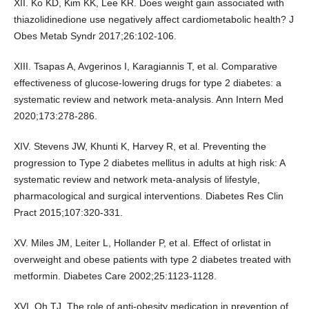
XII. Ko KD, Kim KK, Lee KR. Does weight gain associated with
thiazolidinedione use negatively affect cardiometabolic health? J
Obes Metab Syndr 2017;26:102-106.
XIII. Tsapas A, Avgerinos I, Karagiannis T, et al. Comparative
effectiveness of glucose-lowering drugs for type 2 diabetes: a
systematic review and network meta-analysis. Ann Intern Med
2020;173:278-286.
XIV. Stevens JW, Khunti K, Harvey R, et al. Preventing the
progression to Type 2 diabetes mellitus in adults at high risk: A
systematic review and network meta-analysis of lifestyle,
pharmacological and surgical interventions. Diabetes Res Clin
Pract 2015;107:320-331.
XV. Miles JM, Leiter L, Hollander P, et al. Effect of orlistat in
overweight and obese patients with type 2 diabetes treated with
metformin. Diabetes Care 2002;25:1123-1128.
XVI. Oh TJ. The role of anti-obesity medication in prevention of