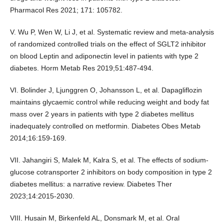
Pharmacol Res 2021; 171: 105782.
V. Wu P, Wen W, Li J, et al. Systematic review and meta-analysis
of randomized controlled trials on the effect of SGLT2 inhibitor
on blood Leptin and adiponectin level in patients with type 2
diabetes. Horm Metab Res 2019;51:487-494.
VI. Bolinder J, Ljunggren O, Johansson L, et al. Dapagliflozin
maintains glycaemic control while reducing weight and body fat
mass over 2 years in patients with type 2 diabetes mellitus
inadequately controlled on metformin. Diabetes Obes Metab
2014;16:159-169.
VII. Jahangiri S, Malek M, Kalra S, et al. The effects of sodium-
glucose cotransporter 2 inhibitors on body composition in type 2
diabetes mellitus: a narrative review. Diabetes Ther
2023;14:2015-2030.
VIII. Husain M, Birkenfeld AL, Donsmark M, et al. Oral