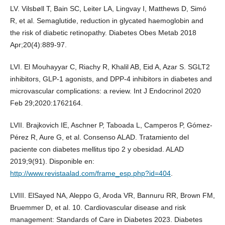
LV. Vilsbøll T, Bain SC, Leiter LA, Lingvay I, Matthews D, Simó
R, et al. Semaglutide, reduction in glycated haemoglobin and
the risk of diabetic retinopathy. Diabetes Obes Metab 2018
Apr;20(4):889-97.
LVI. El Mouhayyar C, Riachy R, Khalil AB, Eid A, Azar S. SGLT2
inhibitors, GLP-1 agonists, and DPP-4 inhibitors in diabetes and
microvascular complications: a review. Int J Endocrinol 2020
Feb 29;2020:1762164.
LVII. Brajkovich IE, Aschner P, Taboada L, Camperos P, Gómez-
Pérez R, Aure G, et al. Consenso ALAD. Tratamiento del
paciente con diabetes mellitus tipo 2 y obesidad. ALAD
2019;9(91). Disponible en:
http://www.revistaalad.com/frame_esp.php?id=404
.
LVIII. ElSayed NA, Aleppo G, Aroda VR, Bannuru RR, Brown FM,
Bruemmer D, et al. 10. Cardiovascular disease and risk
management: Standards of Care in Diabetes 2023. Diabetes