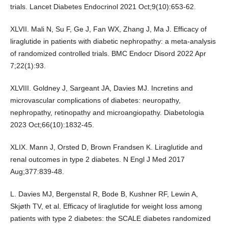
trials. Lancet Diabetes Endocrinol 2021 Oct;9(10):653-62.
XLVII. Mali N, Su F, Ge J, Fan WX, Zhang J, Ma J. Efficacy of
liraglutide in patients with diabetic nephropathy: a meta-analysis
of randomized controlled trials. BMC Endocr Disord 2022 Apr
7;22(1):93.
XLVIII. Goldney J, Sargeant JA, Davies MJ. Incretins and
microvascular complications of diabetes: neuropathy,
nephropathy, retinopathy and microangiopathy. Diabetologia
2023 Oct;66(10):1832-45.
XLIX. Mann J, Orsted D, Brown Frandsen K. Liraglutide and
renal outcomes in type 2 diabetes. N Engl J Med 2017
Aug;377:839-48.
L. Davies MJ, Bergenstal R, Bode B, Kushner RF, Lewin A,
Skjøth TV, et al. Efficacy of liraglutide for weight loss among
patients with type 2 diabetes: the SCALE diabetes randomized