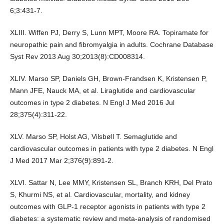
6;3:431-7.
XLIII. Wiffen PJ, Derry S, Lunn MPT, Moore RA. Topiramate for
neuropathic pain and fibromyalgia in adults. Cochrane Database
Syst Rev 2013 Aug 30;2013(8):CD008314.
XLIV. Marso SP, Daniels GH, Brown-Frandsen K, Kristensen P,
Mann JFE, Nauck MA, et al. Liraglutide and cardiovascular
outcomes in type 2 diabetes. N Engl J Med 2016 Jul
28;375(4):311-22.
XLV. Marso SP, Holst AG, Vilsbøll T. Semaglutide and
cardiovascular outcomes in patients with type 2 diabetes. N Engl
J Med 2017 Mar 2;376(9):891-2.
XLVI. Sattar N, Lee MMY, Kristensen SL, Branch KRH, Del Prato
S, Khurmi NS, et al. Cardiovascular, mortality, and kidney
outcomes with GLP-1 receptor agonists in patients with type 2
diabetes: a systematic review and meta-analysis of randomised