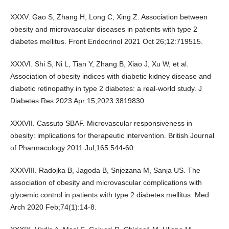
XXXV. Gao S, Zhang H, Long C, Xing Z. Association between
obesity and microvascular diseases in patients with type 2
diabetes mellitus. Front Endocrinol 2021 Oct 26;12:719515.
XXXVI. Shi S, Ni L, Tian Y, Zhang B, Xiao J, Xu W, et al.
Association of obesity indices with diabetic kidney disease and
diabetic retinopathy in type 2 diabetes: a real-world study. J
Diabetes Res 2023 Apr 15;2023:3819830.
XXXVII. Cassuto SBAF. Microvascular responsiveness in
obesity: implications for therapeutic intervention. British Journal
of Pharmacology 2011 Jul;165:544-60.
XXXVIII. Radojka B, Jagoda B, Snjezana M, Sanja US. The
association of obesity and microvascular complications with
glycemic control in patients with type 2 diabetes mellitus. Med
Arch 2020 Feb;74(1):14-8.