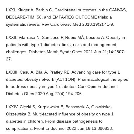
LXXI. Kluger A, Barbin C. Cardiorenal outcomes in the CANVAS,
DECLARE-TIMI 58, and EMPA-REG OUTCOME trials: a
systematic review. Rev Cardiovasc Med 2018;19(2):41-9.
LXXII. Vilarrasa N, San Jose P, Rubio MÁ, Lecube A. Obesity in
patients with type 1 diabetes: links, risks and management
challenges. Diabetes Metab Syndr Obes 2021 Jun 21;14:2807-
27.
LXXIII. Casu A, Bilal A, Pratley RE. Advancing care for type 1
diabetes, obesity network (ACT1ON). Pharmacological therapies
to address obesity in type 1 diabetes. Curr Opin Endocrinol
Diabetes Obes 2020 Aug;27(4):194-206.
LXXIV. Ciężki S, Kurpiewska E, Bossowski A, Głowińska-
Olszewska B. Multi-faceted influence of obesity on type 1
diabetes in children. From disease pathogenesis to
complications. Front Endocrinol 2022 Jun 16;13:890833.