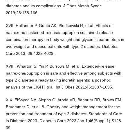
diabetes and its complications. J Obes Metab Syndr
2019;28:158-166.
XVII. Hollander P, Gupta AK, Plodkowski R, et al. Effects of
naltrexone sustained-release/bupropion sustained-release
combination therapy on body weight and glycemic parameters in
overweight and obese patients with type 2 diabetes. Diabetes
Care 2013; 36:4022-4029.
XVIII. Wharton S, Yin P, Burrows M, et al. Extended-release
naltrexone/bupropion is safe and effective among subjects with
type 2 diabetes already taking incretin agents: a post-hoc
analysis of the LIGHT trial. Int J Obes 2021;45:1687-1695.
XIX. ElSayed NA, Aleppo G, Aroda VR, Bannuru RR, Brown FM,
Bruemmer D, et al. 8. Obesity and weight management for the
prevention and treatment of type 2 diabetes: Standards of Care
in Diabetes-2023. Diabetes Care 2023 Jan 1;46(Suppl 1):S128-
39.