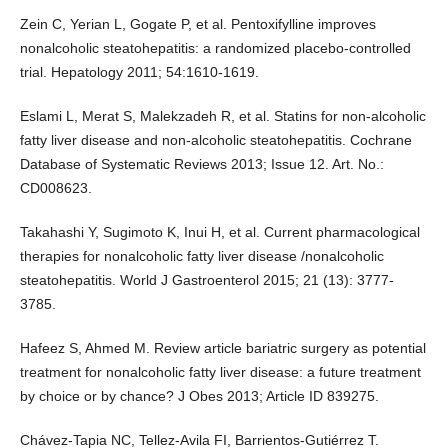
Zein C, Yerian L, Gogate P, et al. Pentoxifylline improves
nonalcoholic steatohepatitis: a randomized placebo-controlled
trial. Hepatology 2011; 54:1610-1619.
Eslami L, Merat S, Malekzadeh R, et al. Statins for non-alcoholic
fatty liver disease and non-alcoholic steatohepatitis. Cochrane
Database of Systematic Reviews 2013; Issue 12. Art. No.:
CD008623.
Takahashi Y, Sugimoto K, Inui H, et al. Current pharmacological
therapies for nonalcoholic fatty liver disease /nonalcoholic
steatohepatitis. World J Gastroenterol 2015; 21 (13): 3777-
3785.
Hafeez S, Ahmed M. Review article bariatric surgery as potential
treatment for nonalcoholic fatty liver disease: a future treatment
by choice or by chance? J Obes 2013; Article ID 839275.
Chávez-Tapia NC, Tellez-Avila FI, Barrientos-Gutiérrez T.