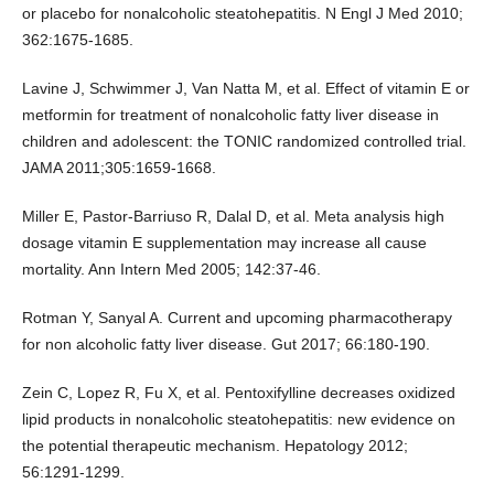
or placebo for nonalcoholic steatohepatitis. N Engl J Med 2010;
362:1675-1685.
Lavine J, Schwimmer J, Van Natta M, et al. Effect of vitamin E or
metformin for treatment of nonalcoholic fatty liver disease in
children and adolescent: the TONIC randomized controlled trial.
JAMA 2011;305:1659-1668.
Miller E, Pastor-Barriuso R, Dalal D, et al. Meta analysis high
dosage vitamin E supplementation may increase all cause
mortality. Ann Intern Med 2005; 142:37-46.
Rotman Y, Sanyal A. Current and upcoming pharmacotherapy
for non alcoholic fatty liver disease. Gut 2017; 66:180-190.
Zein C, Lopez R, Fu X, et al. Pentoxifylline decreases oxidized
lipid products in nonalcoholic steatohepatitis: new evidence on
the potential therapeutic mechanism. Hepatology 2012;
56:1291-1299.