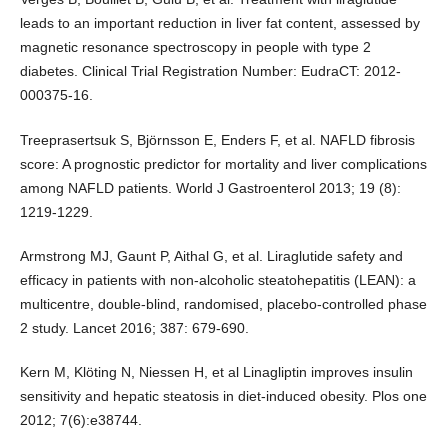
leads to an important reduction in liver fat content, assessed by
magnetic resonance spectroscopy in people with type 2
diabetes. Clinical Trial Registration Number: EudraCT: 2012-
000375-16.
Treeprasertsuk S, Björnsson E, Enders F, et al. NAFLD fibrosis
score: A prognostic predictor for mortality and liver complications
among NAFLD patients. World J Gastroenterol 2013; 19 (8):
1219-1229.
Armstrong MJ, Gaunt P, Aithal G, et al. Liraglutide safety and
efficacy in patients with non-alcoholic steatohepatitis (LEAN): a
multicentre, double-blind, randomised, placebo-controlled phase
2 study. Lancet 2016; 387: 679-690.
Kern M, Klöting N, Niessen H, et al Linagliptin improves insulin
sensitivity and hepatic steatosis in diet-induced obesity. Plos one
2012; 7(6):e38744.