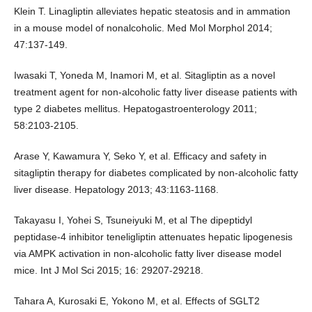
Klein T. Linagliptin alleviates hepatic steatosis and in ammation
in a mouse model of nonalcoholic. Med Mol Morphol 2014;
47:137-149.
Iwasaki T, Yoneda M, Inamori M, et al. Sitagliptin as a novel
treatment agent for non-alcoholic fatty liver disease patients with
type 2 diabetes mellitus. Hepatogastroenterology 2011;
58:2103-2105.
Arase Y, Kawamura Y, Seko Y, et al. Efficacy and safety in
sitagliptin therapy for diabetes complicated by non-alcoholic fatty
liver disease. Hepatology 2013; 43:1163-1168.
Takayasu I, Yohei S, Tsuneiyuki M, et al The dipeptidyl
peptidase-4 inhibitor teneligliptin attenuates hepatic lipogenesis
via AMPK activation in non-alcoholic fatty liver disease model
mice. Int J Mol Sci 2015; 16: 29207-29218.
Tahara A, Kurosaki E, Yokono M, et al. Effects of SGLT2