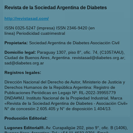
Revista de la Sociedad Argentina de Diabetes
http://revistasad.com/
ISSN 0325-5247 (impresa) ISSN 2346-9420 (en
línea) Periodicidad cuatrimestral
Propietaria:
Sociedad Argentina de Diabetes Asociación Civil
Domicilio legal:
Paraguay 1307, piso 8°, ofic. 74, (C1057AAU),
Ciudad de Buenos Aires, Argentina. revistasad@diabetes.org.ar;
sad@diabetes.org.ar
Registros legales:
Dirección Nacional del Derecho de Autor, Ministerio de Justicia y
Derechos Humanos de la República Argentina: Registro de
Publicaciones Periódicas en Legajo Nº: RL-2022-39955779
DNDA#MJ. Instituto Nacional de la Propiedad Industrial, Marca
«Revista de la Sociedad Argentina de Diabetes - Asociación Civil»
N° de concesión 2.605.405 y N° de disposición 1.404/13.
Producción Editorial:
Lugones Editorial®.
Av. Curapaligüe 202, piso 9°, ofic. B (1406),
Buenos Aires, Argentina. Tel.: +54 11 4632-0701. Email: