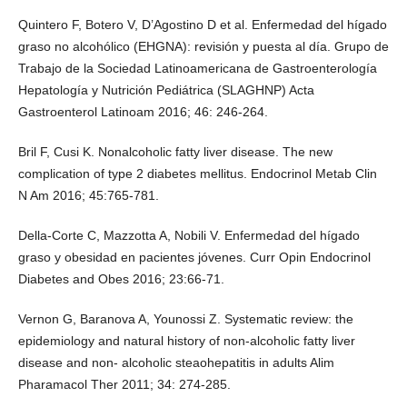
Quintero F, Botero V, D’Agostino D et al. Enfermedad del hígado
graso no alcohólico (EHGNA): revisión y puesta al día. Grupo de
Trabajo de la Sociedad Latinoamericana de Gastroenterología
Hepatología y Nutrición Pediátrica (SLAGHNP) Acta
Gastroenterol Latinoam 2016; 46: 246-264.
Bril F, Cusi K. Nonalcoholic fatty liver disease. The new
complication of type 2 diabetes mellitus. Endocrinol Metab Clin
N Am 2016; 45:765-781.
Della-Corte C, Mazzotta A, Nobili V. Enfermedad del hígado
graso y obesidad en pacientes jóvenes. Curr Opin Endocrinol
Diabetes and Obes 2016; 23:66-71.
Vernon G, Baranova A, Younossi Z. Systematic review: the
epidemiology and natural history of non-alcoholic fatty liver
disease and non- alcoholic steaohepatitis in adults Alim
Pharamacol Ther 2011; 34: 274-285.