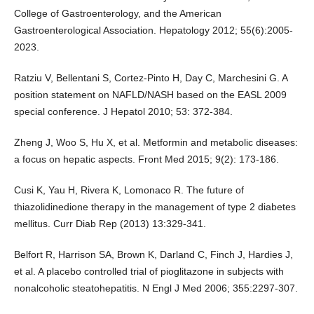
College of Gastroenterology, and the American
Gastroenterological Association. Hepatology 2012; 55(6):2005-
2023.
Ratziu V, Bellentani S, Cortez-Pinto H, Day C, Marchesini G. A
position statement on NAFLD/NASH based on the EASL 2009
special conference. J Hepatol 2010; 53: 372-384.
Zheng J, Woo S, Hu X, et al. Metformin and metabolic diseases:
a focus on hepatic aspects. Front Med 2015; 9(2): 173-186.
Cusi K, Yau H, Rivera K, Lomonaco R. The future of
thiazolidinedione therapy in the management of type 2 diabetes
mellitus. Curr Diab Rep (2013) 13:329-341.
Belfort R, Harrison SA, Brown K, Darland C, Finch J, Hardies J,
et al. A placebo controlled trial of pioglitazone in subjects with
nonalcoholic steatohepatitis. N Engl J Med 2006; 355:2297-307.