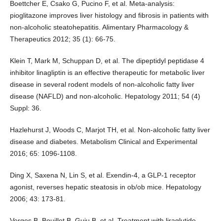
Boettcher E, Csako G, Pucino F, et al. Meta-analysis:
pioglitazone improves liver histology and fibrosis in patients with
non-alcoholic steatohepatitis. Alimentary Pharmacology &
Therapeutics 2012; 35 (1): 66-75.
Klein T, Mark M, Schuppan D, et al. The dipeptidyl peptidase 4
inhibitor linagliptin is an effective therapeutic for metabolic liver
disease in several rodent models of non-alcoholic fatty liver
disease (NAFLD) and non-alcoholic. Hepatology 2011; 54 (4)
Suppl: 36.
Hazlehurst J, Woods C, Marjot TH, et al. Non-alcoholic fatty liver
disease and diabetes. Metabolism Clinical and Experimental
2016; 65: 1096-1108.
Ding X, Saxena N, Lin S, et al. Exendin-4, a GLP-1 receptor
agonist, reverses hepatic steatosis in ob/ob mice. Hepatology
2006; 43: 173-81.
Verges B, Bouillet B, Guiu B, et al. Treatment with liraglutide