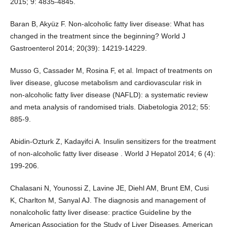
2015; 9: 4835-4845.
Baran B, Akyüz F. Non-alcoholic fatty liver disease: What has
changed in the treatment since the beginning? World J
Gastroenterol 2014; 20(39): 14219-14229.
Musso G, Cassader M, Rosina F, et al. Impact of treatments on
liver disease, glucose metabolism and cardiovascular risk in
non-alcoholic fatty liver disease (NAFLD): a systematic review
and meta analysis of randomised trials. Diabetologia 2012; 55:
885-9.
Abidin-Ozturk Z, Kadayifci A. Insulin sensitizers for the treatment
of non-alcoholic fatty liver disease . World J Hepatol 2014; 6 (4):
199-206.
Chalasani N, Younossi Z, Lavine JE, Diehl AM, Brunt EM, Cusi
K, Charlton M, Sanyal AJ. The diagnosis and management of
nonalcoholic fatty liver disease: practice Guideline by the
American Association for the Study of Liver Diseases, American