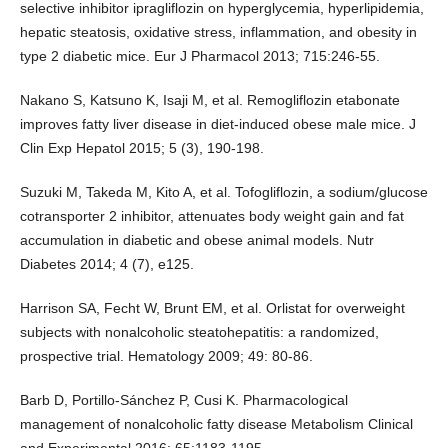
selective inhibitor ipragliflozin on hyperglycemia, hyperlipidemia,
hepatic steatosis, oxidative stress, inflammation, and obesity in
type 2 diabetic mice. Eur J Pharmacol 2013; 715:246-55.
Nakano S, Katsuno K, Isaji M, et al. Remogliflozin etabonate
improves fatty liver disease in diet-induced obese male mice. J
Clin Exp Hepatol 2015; 5 (3), 190-198.
Suzuki M, Takeda M, Kito A, et al. Tofogliflozin, a sodium/glucose
cotransporter 2 inhibitor, attenuates body weight gain and fat
accumulation in diabetic and obese animal models. Nutr
Diabetes 2014; 4 (7), e125.
Harrison SA, Fecht W, Brunt EM, et al. Orlistat for overweight
subjects with nonalcoholic steatohepatitis: a randomized,
prospective trial. Hematology 2009; 49: 80-86.
Barb D, Portillo-Sánchez P, Cusi K. Pharmacological
management of nonalcoholic fatty disease Metabolism Clinical
and Experimental 2016; 65:1183-1195.