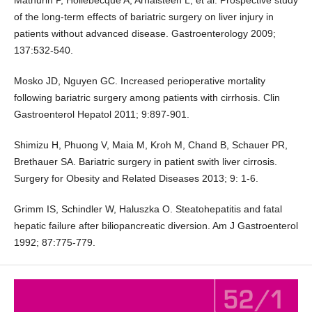
Mathurin P, Hollebecque A, Arnalsteen L, et al. Prospective study
of the long-term effects of bariatric surgery on liver injury in
patients without advanced disease. Gastroenterology 2009;
137:532-540.
Mosko JD, Nguyen GC. Increased perioperative mortality
following bariatric surgery among patients with cirrhosis. Clin
Gastroenterol Hepatol 2011; 9:897-901.
Shimizu H, Phuong V, Maia M, Kroh M, Chand B, Schauer PR,
Brethauer SA. Bariatric surgery in patient swith liver cirrosis.
Surgery for Obesity and Related Diseases 2013; 9: 1-6.
Grimm IS, Schindler W, Haluszka O. Steatohepatitis and fatal
hepatic failure after biliopancreatic diversion. Am J Gastroenterol
1992; 87:775-779.