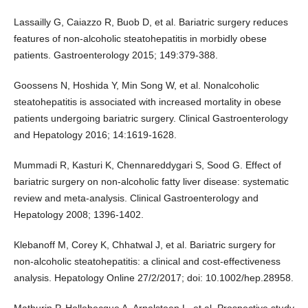
Lassailly G, Caiazzo R, Buob D, et al. Bariatric surgery reduces
features of non-alcoholic steatohepatitis in morbidly obese
patients. Gastroenterology 2015; 149:379-388.
Goossens N, Hoshida Y, Min Song W, et al. Nonalcoholic
steatohepatitis is associated with increased mortality in obese
patients undergoing bariatric surgery. Clinical Gastroenterology
and Hepatology 2016; 14:1619-1628.
Mummadi R, Kasturi K, Chennareddygari S, Sood G. Effect of
bariatric surgery on non-alcoholic fatty liver disease: systematic
review and meta-analysis. Clinical Gastroenterology and
Hepatology 2008; 1396-1402.
Klebanoff M, Corey K, Chhatwal J, et al. Bariatric surgery for
non-alcoholic steatohepatitis: a clinical and cost-effectiveness
analysis. Hepatology Online 27/2/2017; doi: 10.1002/hep.28958.