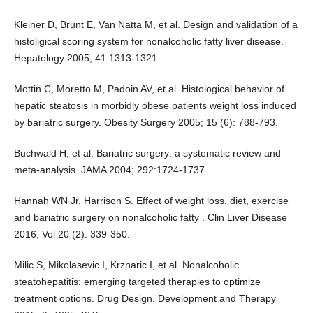
Kleiner D, Brunt E, Van Natta M, et al. Design and validation of a
histoligical scoring system for nonalcoholic fatty liver disease.
Hepatology 2005; 41:1313-1321.
Mottin C, Moretto M, Padoin AV, et al. Histological behavior of
hepatic steatosis in morbidly obese patients weight loss induced
by bariatric surgery. Obesity Surgery 2005; 15 (6): 788-793.
Buchwald H, et al. Bariatric surgery: a systematic review and
meta-analysis. JAMA 2004; 292:1724-1737.
Hannah WN Jr, Harrison S. Effect of weight loss, diet, exercise
and bariatric surgery on nonalcoholic fatty . Clin Liver Disease
2016; Vol 20 (2): 339-350.
Milic S, Mikolasevic I, Krznaric I, et al. Nonalcoholic
steatohepatitis: emerging targeted therapies to optimize
treatment options. Drug Design, Development and Therapy