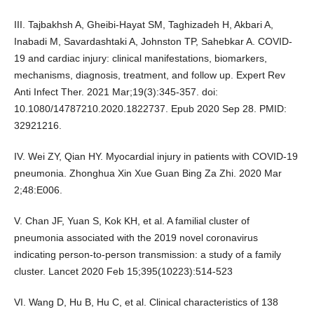
III. Tajbakhsh A, Gheibi-Hayat SM, Taghizadeh H, Akbari A,
Inabadi M, Savardashtaki A, Johnston TP, Sahebkar A. COVID-
19 and cardiac injury: clinical manifestations, biomarkers,
mechanisms, diagnosis, treatment, and follow up. Expert Rev
Anti Infect Ther. 2021 Mar;19(3):345-357. doi:
10.1080/14787210.2020.1822737. Epub 2020 Sep 28. PMID:
32921216.
IV. Wei ZY, Qian HY. Myocardial injury in patients with COVID-19
pneumonia. Zhonghua Xin Xue Guan Bing Za Zhi. 2020 Mar
2;48:E006.
V. Chan JF, Yuan S, Kok KH, et al. A familial cluster of
pneumonia associated with the 2019 novel coronavirus
indicating person-to-person transmission: a study of a family
cluster. Lancet 2020 Feb 15;395(10223):514-523
VI. Wang D, Hu B, Hu C, et al. Clinical characteristics of 138