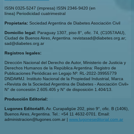
ISSN 0325-5247 (impresa) ISSN 2346-9420 (en
línea) Periodicidad cuatrimestral
Propietaria:
Sociedad Argentina de Diabetes Asociación Civil
Domicilio legal:
Paraguay 1307, piso 8°, ofic. 74, (C1057AAU),
Ciudad de Buenos Aires, Argentina. revistasad@diabetes.org.ar;
sad@diabetes.org.ar
Registros legales:
Dirección Nacional del Derecho de Autor, Ministerio de Justicia y
Derechos Humanos de la República Argentina: Registro de
Publicaciones Periódicas en Legajo Nº: RL-2022-39955779
DNDA#MJ. Instituto Nacional de la Propiedad Industrial, Marca
«Revista de la Sociedad Argentina de Diabetes - Asociación Civil»
N° de concesión 2.605.405 y N° de disposición 1.404/13.
Producción Editorial:
Lugones Editorial®.
Av. Curapaligüe 202, piso 9°, ofic. B (1406),
Buenos Aires, Argentina. Tel.: +54 11 4632-0701. Email:
administracion@lugones.com.ar |
www.lugoneseditorial.com.ar