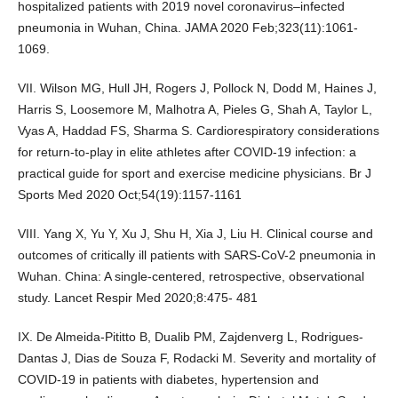
hospitalized patients with 2019 novel coronavirus–infected
pneumonia in Wuhan, China. JAMA 2020 Feb;323(11):1061-
1069.
VII. Wilson MG, Hull JH, Rogers J, Pollock N, Dodd M, Haines J,
Harris S, Loosemore M, Malhotra A, Pieles G, Shah A, Taylor L,
Vyas A, Haddad FS, Sharma S. Cardiorespiratory considerations
for return-to-play in elite athletes after COVID-19 infection: a
practical guide for sport and exercise medicine physicians. Br J
Sports Med 2020 Oct;54(19):1157-1161
VIII. Yang X, Yu Y, Xu J, Shu H, Xia J, Liu H. Clinical course and
outcomes of critically ill patients with SARS-CoV-2 pneumonia in
Wuhan. China: A single-centered, retrospective, observational
study. Lancet Respir Med 2020;8:475- 481
IX. De Almeida-Pititto B, Dualib PM, Zajdenverg L, Rodrigues-
Dantas J, Dias de Souza F, Rodacki M. Severity and mortality of
COVID-19 in patients with diabetes, hypertension and