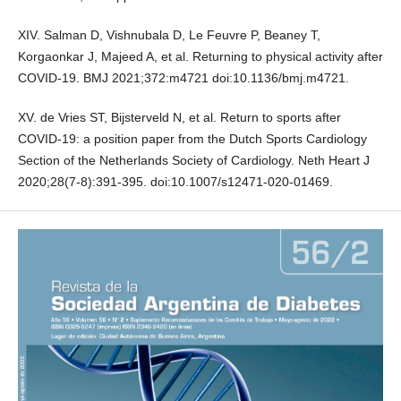
XIV. Salman D, Vishnubala D, Le Feuvre P, Beaney T,
Korgaonkar J, Majeed A, et al. Returning to physical activity after
COVID-19. BMJ 2021;372:m4721 doi:10.1136/bmj.m4721.
XV. de Vries ST, Bijsterveld N, et al. Return to sports after
COVID-19: a position paper from the Dutch Sports Cardiology
Section of the Netherlands Society of Cardiology. Neth Heart J
2020;28(7-8):391-395. doi:10.1007/s12471-020-01469.