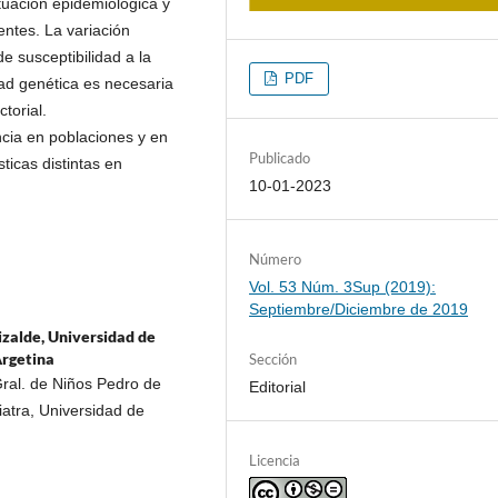
ituación epidemiológica y
ientes. La variación
de susceptibilidad a la
PDF
dad genética es necesaria
torial.
ncia en poblaciones y en
Publicado
ticas distintas en
10-01-2023
Número
Vol. 53 Núm. 3Sup (2019):
Septiembre/Diciembre de 2019
izalde, Universidad de
Argetina
Sección
 Gral. de Niños Pedro de
Editorial
iatra, Universidad de
Licencia