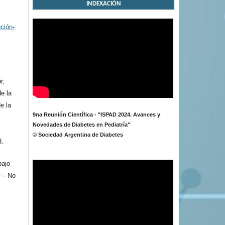
INDEXACIÓN
ción-
r,
de la
e la
9na Reunión Científica - "ISPAD 2024. Avances y
Novedades de Diabetes en Pediatría"
© Sociedad Argentina de Diabetes
3.
bajo
 – No