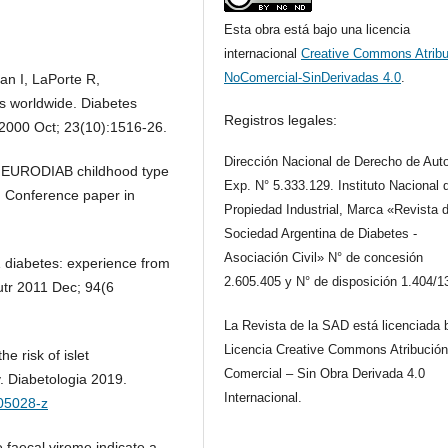
Esta obra está bajo una licencia
internacional
Creative Commons Atribu
NoComercial-SinDerivadas 4.0
.
an I, LaPorte R,
es worldwide. Diabetes
Registros legales:
2000 Oct; 23(10):1516-26.
Dirección Nacional de Derecho de Auto
. EURODIAB childhood type
Exp. N° 5.333.129. Instituto Nacional 
s. Conference paper in
Propiedad Industrial, Marca «Revista d
Sociedad Argentina de Diabetes -
Asociación Civil» N° de concesión
1 diabetes: experience from
2.605.405 y N° de disposición 1.404/1
tr 2011 Dec; 94(6
La Revista de la SAD está licenciada 
Licencia Creative Commons Atribución
he risk of islet
Comercial – Sin Obra Derivada 4.0
. Diabetologia 2019.
Internacional.
-05028-z
e faecal virome indicate a