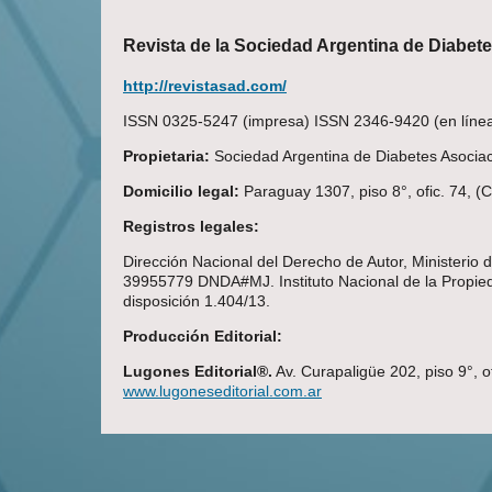
Revista de la Sociedad Argentina de Diabet
http://revistasad.com/
ISSN 0325-5247 (impresa) ISSN 2346-9420 (en línea)
Propietaria:
Sociedad Argentina de Diabetes Asociaci
Domicilio legal:
Paraguay 1307, piso 8°, ofic. 74, 
Registros legales:
Dirección Nacional del Derecho de Autor, Ministerio
39955779 DNDA#MJ. Instituto Nacional de la Propieda
disposición 1.404/13.
Producción Editorial:
Lugones Editorial®.
Av. Curapaligüe 202, piso 9°, o
www.lugoneseditorial.com.ar