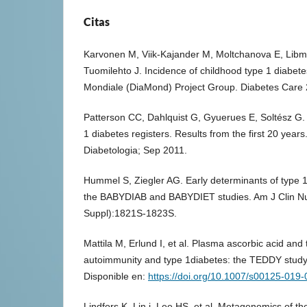
Citas
Karvonen M, Viik-Kajander M, Moltchanova E, Libm
Tuomilehto J. Incidence of childhood type 1 diabet
Mondiale (DiaMond) Project Group. Diabetes Care 
Patterson CC, Dahlquist G, Gyuerues E, Soltész G
1 diabetes registers. Results from the first 20 year
Diabetologia; Sep 2011.
Hummel S, Ziegler AG. Early determinants of type 
the BABYDIAB and BABYDIET studies. Am J Clin Nu
Suppl):1821S-1823S.
Mattila M, Erlund I, et al. Plasma ascorbic acid and t
autoimmunity and type 1diabetes: the TEDDY study
Disponible en:
https://doi.org/10.1007/s00125-019
Lindfors K, Lin j, Lee HS, et al. Metagenomics of th