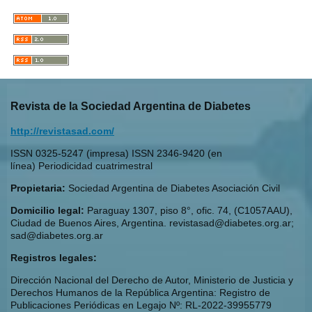
Revista de la Sociedad Argentina de Diabetes
http://revistasad.com/
ISSN 0325-5247 (impresa) ISSN 2346-9420 (en
línea) Periodicidad cuatrimestral
Propietaria:
Sociedad Argentina de Diabetes Asociación Civil
Domicilio legal:
Paraguay 1307, piso 8°, ofic. 74, (C1057AAU),
Ciudad de Buenos Aires, Argentina. revistasad@diabetes.org.ar;
sad@diabetes.org.ar
Registros legales:
Dirección Nacional del Derecho de Autor, Ministerio de Justicia y
Derechos Humanos de la República Argentina: Registro de
Publicaciones Periódicas en Legajo Nº: RL-2022-39955779