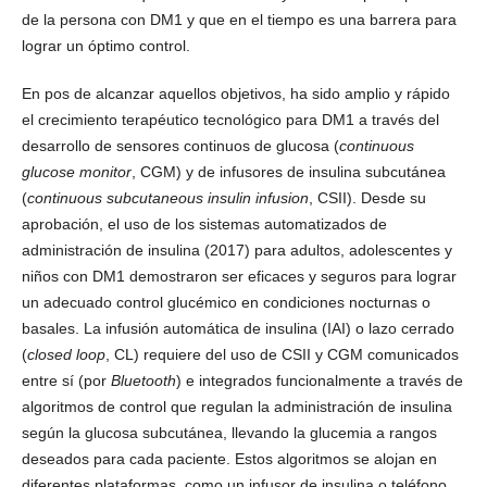
de la persona con DM1 y que en el tiempo es una barrera para
lograr un óptimo control.
En pos de alcanzar aquellos objetivos, ha sido amplio y rápido
el crecimiento terapéutico tecnológico para DM1 a través del
desarrollo de sensores continuos de glucosa (
continuous
glucose monitor
, CGM) y de infusores de insulina subcutánea
(
continuous subcutaneous insulin infusion
, CSII). Desde su
aprobación, el uso de los sistemas automatizados de
administración de insulina (2017) para adultos, adolescentes y
niños con DM1 demostraron ser eficaces y seguros para lograr
un adecuado control glucémico en condiciones nocturnas o
basales. La infusión automática de insulina (IAI) o lazo cerrado
(
closed loop
, CL) requiere del uso de CSII y CGM comunicados
entre sí (por
Bluetooth
) e integrados funcionalmente a través de
algoritmos de control que regulan la administración de insulina
según la glucosa subcutánea, llevando la glucemia a rangos
deseados para cada paciente. Estos algoritmos se alojan en
diferentes plataformas, como un infusor de insulina o teléfono