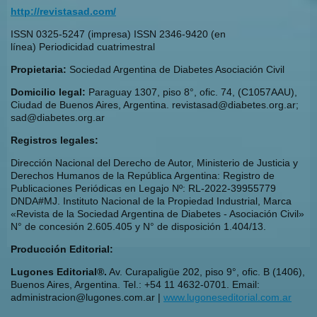
http://revistasad.com/
ISSN 0325-5247 (impresa) ISSN 2346-9420 (en
línea) Periodicidad cuatrimestral
Propietaria:
Sociedad Argentina de Diabetes Asociación Civil
Domicilio legal:
Paraguay 1307, piso 8°, ofic. 74, (C1057AAU),
Ciudad de Buenos Aires, Argentina. revistasad@diabetes.org.ar;
sad@diabetes.org.ar
Registros legales:
Dirección Nacional del Derecho de Autor, Ministerio de Justicia y
Derechos Humanos de la República Argentina: Registro de
Publicaciones Periódicas en Legajo Nº: RL-2022-39955779
DNDA#MJ. Instituto Nacional de la Propiedad Industrial, Marca
«Revista de la Sociedad Argentina de Diabetes - Asociación Civil»
N° de concesión 2.605.405 y N° de disposición 1.404/13.
Producción Editorial:
Lugones Editorial®.
Av. Curapaligüe 202, piso 9°, ofic. B (1406),
Buenos Aires, Argentina. Tel.: +54 11 4632-0701. Email:
administracion@lugones.com.ar |
www.lugoneseditorial.com.ar