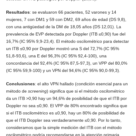
Resultados
: se evaluaron 66 pacientes, 52 varones y 14
mujeres, 7 con DM1 y 59 con DM2, 69 años de edad (DS 9,8),
con una antigüedad de la DM de 18,05 años (DS 12,01). La
prevalencia de EVP detectada por Doppler (ITB ≤0,90) fue del
16,7% (IC 95% 9,9-23,4). El método oscilométrico para detectar
un ITB ≤0,90 por Doppler mostró una S del 72,7% (IC 95%
51,8-93,6), una E del 96,3% (IC 95% 92,4-100), una
concordancia del 92,4% (IC 95% 87,5-97,3), un VPP del 80,0%
(IC 95% 59,9-100) y un VPN del 94,6% (IC 95% 90,0-99,3).
Conclusiones
: el alto VPN hallado (condición esencial para un
método de
screening
) significa que si el método oscilométrico
da un ITB >0,90 hay un 94,6% de posibilidad de que el ITB por
Doppler no sea ≤0,90. El VPP de 80% encontrado significa que
si el ITB oscilométrico es ≤0,90, hay un 80% de posibilidad de
que el ITB Doppler sea verdaderamente ≤0,90. Por lo tanto,
consideramos que la simple medición del ITB con el método
oscilométrico podría recomendarse en la atención primaria,