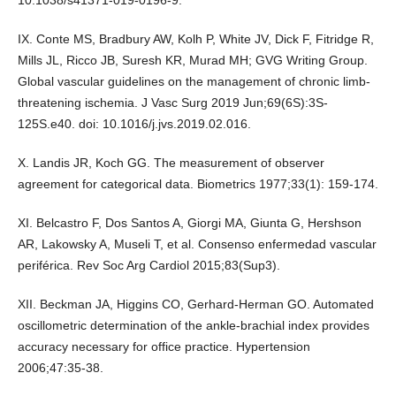
10.1038/s41371-019-0196-9.
IX. Conte MS, Bradbury AW, Kolh P, White JV, Dick F, Fitridge R,
Mills JL, Ricco JB, Suresh KR, Murad MH; GVG Writing Group.
Global vascular guidelines on the management of chronic limb-
threatening ischemia. J Vasc Surg 2019 Jun;69(6S):3S-
125S.e40. doi: 10.1016/j.jvs.2019.02.016.
X. Landis JR, Koch GG. The measurement of observer
agreement for categorical data. Biometrics 1977;33(1): 159-174.
XI. Belcastro F, Dos Santos A, Giorgi MA, Giunta G, Hershson
AR, Lakowsky A, Museli T, et al. Consenso enfermedad vascular
periférica. Rev Soc Arg Cardiol 2015;83(Sup3).
XII. Beckman JA, Higgins CO, Gerhard-Herman GO. Automated
oscillometric determination of the ankle-brachial index provides
accuracy necessary for office practice. Hypertension
2006;47:35-38.