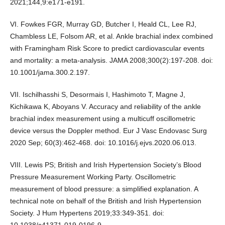
2021;144,9:e171-e191.
VI. Fowkes FGR, Murray GD, Butcher I, Heald CL, Lee RJ,
Chambless LE, Folsom AR, et al. Ankle brachial index combined
with Framingham Risk Score to predict cardiovascular events
and mortality: a meta-analysis. JAMA 2008;300(2):197-208. doi:
10.1001/jama.300.2.197.
VII. Ischilhasshi S, Desormais I, Hashimoto T, Magne J,
Kichikawa K, Aboyans V. Accuracy and reliability of the ankle
brachial index measurement using a multicuff oscillometric
device versus the Doppler method. Eur J Vasc Endovasc Surg
2020 Sep; 60(3):462-468. doi: 10.1016/j.ejvs.2020.06.013.
VIII. Lewis PS; British and Irish Hypertension Society’s Blood
Pressure Measurement Working Party. Oscillometric
measurement of blood pressure: a simplified explanation. A
technical note on behalf of the British and Irish Hypertension
Society. J Hum Hypertens 2019;33:349-351. doi: