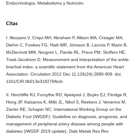
Endocrinología, Metabolismo y Nutrición
Citas
I. Aboyans V, Criqui MH, Abraham P, Allison MA, Creager MA,
Diehm C, Fowkes FG, Hiatt WR, Jönsson B, Lacroix P, Marin B,
McDermott MM, Norgren L, Pande RL, Preux PM, Stoffers HE,
Treat-Jacobson D. Measurement and interpretation of the ankle-
brachial index: a scientific statement from the American Heart
Association. Circulation 2012 Dec 11;126(24):2890-909. doi:
1161/CIR.0b013e318276fbcb.
II. Hinchliffe RJ, Forsythe RO, Apelqvist J, Boyko EJ, Fitridge R,
Hong JP, Katsanos K, Mills JL, Nikol S, Reekers J, Venermo M,
Zierler RE, Schaper NC; International Working Group on the
Diabetic Foot (IWGDF). Guideline on diagnosis, prognosis, and
management of peripheral artery disease among people with
diabetes (IWGDF 2019 update). Diab Metab Res Rev