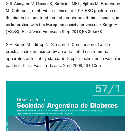
XIII. Aboyans V, Ricco JB, Bartelink MEL, Björck M, Brodmann
M, Cohnert T, et al. Editor’s choice e 2017 ESC guidelines on
the diagnosis and treatment of peripheral arterial diseases, in
collaboration with the European society for vascular Surgery
(ESVS). Eur J Vasc Endovasc Surg 2018;55:305e68.
XIV. Korno M, Eldrup N, Sillesen H. Comparison of ankle-
brachial index measured by an automated oscillometric
apparatus with that by standard Doppler technique in vascular
patients. Eur J Vasc Endovasc Surg 2009;38:610e5.