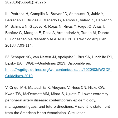
2020;36(Suppl1): e3276
III. Pedrosa H, Campillo N, Braver JD, Antonucci R, Jubiz Y,
Barragan D, Bruges J, Macedo G, Ramos F, Valero K, Calvagno
M, Schinca N, Gayoso R, Rojas N, Rivas Y, Faget O, Arias I,
Benítez G, Monges E, Rosa A, Armendariz A, Tunon M, Duarte
E. Consenso pie diabético ALAD-GLEPED. Rev Soc Arg Diab
2013;47:93-114.
IV. Schaper NC, van Netten JJ, Apelqvist J, Bus SA, Hinchlife RJ,
Lipsky BAl. IWGDF-Guidelines 2019. Disponible en:
https://iwgdfguidelines.org/wp-content/uploads/2020/03/IWGDF-
Guidelines-2019
.
V. Criqui MH, Matsushita K, Aboyans V, Hess CN, Hicks CW,
Kwan TW, McDermott MM, Misra S, Ujueta F. Lower extremity
peripheral artery disease: contemporary epidemiology,
management gaps, and future directions. A scientific statement
from the American Heart Association. Circulation