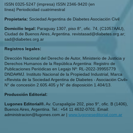
ISSN 0325-5247 (impresa) ISSN 2346-9420 (en
línea) Periodicidad cuatrimestral
Propietaria:
Sociedad Argentina de Diabetes Asociación Civil
Domicilio legal:
Paraguay 1307, piso 8°, ofic. 74, (C1057AAU),
Ciudad de Buenos Aires, Argentina. revistasad@diabetes.org.ar;
sad@diabetes.org.ar
Registros legales:
Dirección Nacional del Derecho de Autor, Ministerio de Justicia y
Derechos Humanos de la República Argentina: Registro de
Publicaciones Periódicas en Legajo Nº: RL-2022-39955779
DNDA#MJ. Instituto Nacional de la Propiedad Industrial, Marca
«Revista de la Sociedad Argentina de Diabetes - Asociación Civil»
N° de concesión 2.605.405 y N° de disposición 1.404/13.
Producción Editorial:
Lugones Editorial®.
Av. Curapaligüe 202, piso 9°, ofic. B (1406),
Buenos Aires, Argentina. Tel.: +54 11 4632-0701. Email:
administracion@lugones.com.ar |
www.lugoneseditorial.com.ar