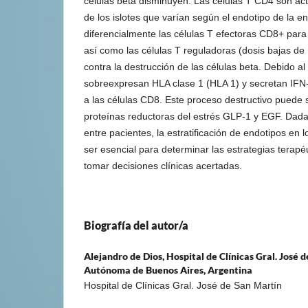
células beta disminuyen. Las células T CD4 son ac
de los islotes que varían según el endotipo de la e
diferencialmente las células T efectoras CD8+ para 
así como las células T reguladoras (dosis bajas de
contra la destrucción de las células beta. Debido al 
sobreexpresan HLA clase 1 (HLA 1) y secretan IFN-
a las células CD8. Este proceso destructivo puede s
proteínas reductoras del estrés GLP-1 y EGF. Dada
entre pacientes, la estratificación de endotipos en 
ser esencial para determinar las estrategias terapé
tomar decisiones clínicas acertadas.
Biografía del autor/a
Alejandro de Dios,
Hospital de Clínicas Gral. José 
Autónoma de Buenos Aires, Argentina
Hospital de Clínicas Gral. José de San Martín