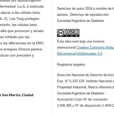
tivadas por autoantígenos
nfermedad. La IL-2 estimula
Derechos de autor 2024 a nombre de l
atacar a las células beta,
autores. Derechos de reproducción:
 IL-2). Las Treg protegen
Sociedad Argentina de Diabetes
estrés, las células beta
alfa que provocan y atraen
er inhibido por las
Esta obra está bajo una licencia
s las diferencias en la DM1
internacional
Creative Commons Atribu
los ensayos clínicos parece
NoComercial-SinDerivadas 4.0
.
uticas con precisión y
Registros legales:
Dirección Nacional de Derecho de Auto
Exp. N° 5.333.129. Instituto Nacional 
Propiedad Industrial, Marca «Revista d
Sociedad Argentina de Diabetes -
de San Martín, Ciudad
Asociación Civil» N° de concesión
2.605.405 y N° de disposición 1.404/1