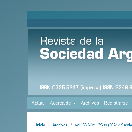
Actual
Acerca de
Archivos
Registrarse
Inicio
/
Archivos
/
Vol. 58 Núm. 3Sup (2024): Septi