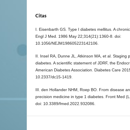
Citas
I. Eisenbarth GS. Type I diabetes mellitus. A chro
Engl J Med. 1986 May 22;314(21):1360-8. doi:
10.1056/NEJM198605223142106.
II. Insel RA, Dunne JL, Atkinson MA, et al. Staging
diabetes. A scientific statement of JDRF, the Endocr
American Diabetes Association. Diabetes Care 201
10.2337/dc15-1419.
III. den Hollander NHM, Roep BO. From disease and
precision medicine in type 1 diabetes. Front Med 
doi: 10.3389/fmed.2022.932086.