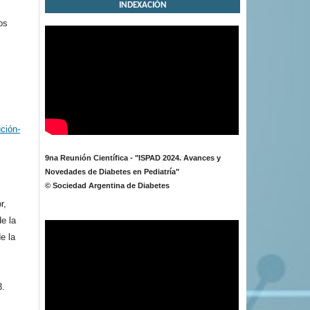
INDEXACIÓN
os
ción-
9na Reunión Científica - "ISPAD 2024. Avances y
Novedades de Diabetes en Pediatría"
© Sociedad Argentina de Diabetes
r,
de la
e la
3.