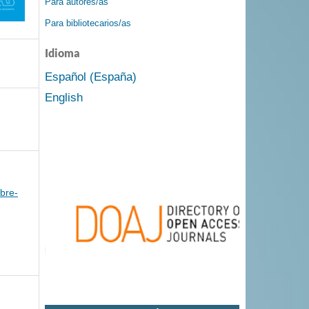
Para autores/as
Para bibliotecarios/as
Idioma
Español (España)
English
bre-