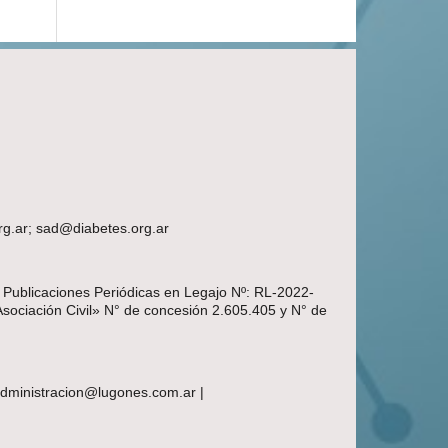
rg.ar; sad@diabetes.org.ar
e Publicaciones Periódicas en Legajo Nº: RL-2022-
Asociación Civil» N° de concesión 2.605.405 y N° de
 administracion@lugones.com.ar |