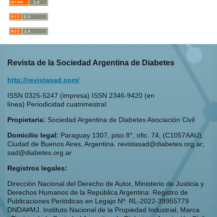
Revista de la Sociedad Argentina de Diabetes
http://revistasad.com/
ISSN 0325-5247 (impresa) ISSN 2346-9420 (en
línea) Periodicidad cuatrimestral
Propietaria:
Sociedad Argentina de Diabetes Asociación Civil
Domicilio legal:
Paraguay 1307, piso 8°, ofic. 74, (C1057AAU),
Ciudad de Buenos Aires, Argentina. revistasad@diabetes.org.ar;
sad@diabetes.org.ar
Registros legales:
Dirección Nacional del Derecho de Autor, Ministerio de Justicia y
Derechos Humanos de la República Argentina: Registro de
Publicaciones Periódicas en Legajo Nº: RL-2022-39955779
DNDA#MJ. Instituto Nacional de la Propiedad Industrial, Marca