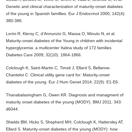
Genetic and clinical characterization of maturity-onset diabetes
of the young in Spanish famillies. Eur J Endocrinol 2000; 142(4):
380-386.
Lorini R, Klersy C, d’Annunzio G, Massa O, Minuto N, et al.
Maturity-onset diabetes of the Young in children with incidental
hyperglycemia: a multicenter Italina study of 172 families.
Diabetes Care 2009; 32(10): 1864-1866.
Colclough K, Saint-Martin C, Timsit J, Ellard S, Bellanne-
Chantelot C. Clinical utility gene card for: Maturity-onset
diabetes of the young. Eur J Hum Genet 2014; 22(9): E1-E6.
Thanabalasingham G, Owen KR. Diagnosis and managment of
maturity onset diabetes of the young (MODY). BMJ 2011; 343:
d6044.
Shields BM, Hicks S, Shepherd MH, Colclough K, Hattersley AT,
Ellard S. Maturity-onset diabetes of the young (MODY): how