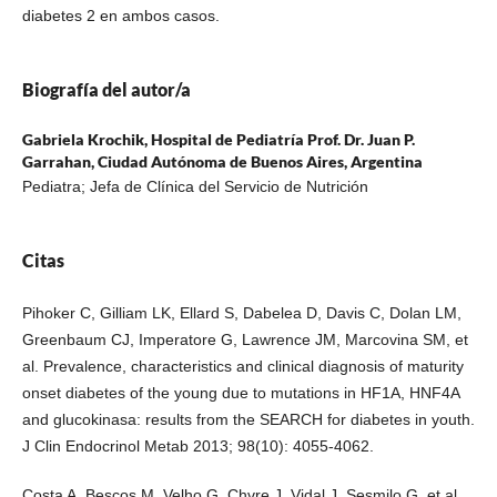
diabetes 2 en ambos casos.
Biografía del autor/a
Gabriela Krochik,
Hospital de Pediatría Prof. Dr. Juan P.
Garrahan, Ciudad Autónoma de Buenos Aires, Argentina
Pediatra; Jefa de Clínica del Servicio de Nutrición
Citas
Pihoker C, Gilliam LK, Ellard S, Dabelea D, Davis C, Dolan LM,
Greenbaum CJ, Imperatore G, Lawrence JM, Marcovina SM, et
al. Prevalence, characteristics and clinical diagnosis of maturity
onset diabetes of the young due to mutations in HF1A, HNF4A
and glucokinasa: results from the SEARCH for diabetes in youth.
J Clin Endocrinol Metab 2013; 98(10): 4055-4062.
Costa A, Bescos M, Velho G, Chvre J, Vidal J, Sesmilo G, et al.