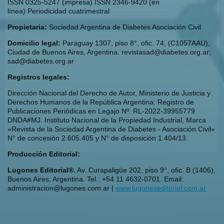
ISSN 0325-5247 (impresa) ISSN 2346-9420 (en
línea) Periodicidad cuatrimestral
Propietaria:
Sociedad Argentina de Diabetes Asociación Civil
Domicilio legal:
Paraguay 1307, piso 8°, ofic. 74, (C1057AAU),
Ciudad de Buenos Aires, Argentina. revistasad@diabetes.org.ar;
sad@diabetes.org.ar
Registros legales:
Dirección Nacional del Derecho de Autor, Ministerio de Justicia y
Derechos Humanos de la República Argentina: Registro de
Publicaciones Periódicas en Legajo Nº: RL-2022-39955779
DNDA#MJ. Instituto Nacional de la Propiedad Industrial, Marca
«Revista de la Sociedad Argentina de Diabetes - Asociación Civil»
N° de concesión 2.605.405 y N° de disposición 1.404/13.
Producción Editorial:
Lugones Editorial®.
Av. Curapaligüe 202, piso 9°, ofic. B (1406),
Buenos Aires, Argentina. Tel.: +54 11 4632-0701. Email:
administracion@lugones.com.ar |
www.lugoneseditorial.com.ar