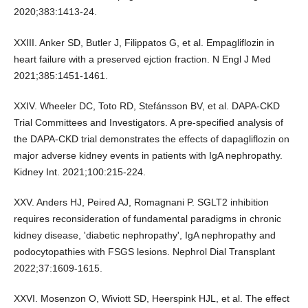
2020;383:1413-24.
XXIII. Anker SD, Butler J, Filippatos G, et al. Empagliflozin in
heart failure with a preserved ejction fraction. N Engl J Med
2021;385:1451-1461.
XXIV. Wheeler DC, Toto RD, Stefánsson BV, et al. DAPA-CKD
Trial Committees and Investigators. A pre-specified analysis of
the DAPA-CKD trial demonstrates the effects of dapagliflozin on
major adverse kidney events in patients with IgA nephropathy.
Kidney Int. 2021;100:215-224.
XXV. Anders HJ, Peired AJ, Romagnani P. SGLT2 inhibition
requires reconsideration of fundamental paradigms in chronic
kidney disease, 'diabetic nephropathy', IgA nephropathy and
podocytopathies with FSGS lesions. Nephrol Dial Transplant
2022;37:1609-1615.
XXVI. Mosenzon O, Wiviott SD, Heerspink HJL, et al. The effect