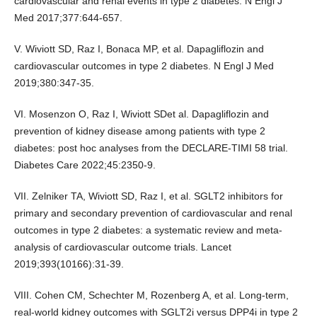
cardiovascular and renal events in type 2 diabetes. N Engl J
Med 2017;377:644-657.
V. Wiviott SD, Raz I, Bonaca MP, et al. Dapagliflozin and
cardiovascular outcomes in type 2 diabetes. N Engl J Med
2019;380:347-35.
VI. Mosenzon O, Raz I, Wiviott SDet al. Dapagliflozin and
prevention of kidney disease among patients with type 2
diabetes: post hoc analyses from the DECLARE-TIMI 58 trial.
Diabetes Care 2022;45:2350-9.
VII. Zelniker TA, Wiviott SD, Raz I, et al. SGLT2 inhibitors for
primary and secondary prevention of cardiovascular and renal
outcomes in type 2 diabetes: a systematic review and meta-
analysis of cardiovascular outcome trials. Lancet
2019;393(10166):31-39.
VIII. Cohen CM, Schechter M, Rozenberg A, et al. Long-term,
real-world kidney outcomes with SGLT2i versus DPP4i in type 2