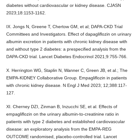
diabetes without cardiovascular or kidney disease. CJASN
2023;18:1153-1162.
IX. Jongs N, Greene T, Chertow GM, et al; DAPA-CKD Trial
Committees and Investigators. Effect of dapagliflozin on urinary
albumin excretion in patients with chronic kidney disease with
and without type 2 diabetes: a prespecified analysis from the
DAPA-CKD trial. Lancet Diabetes Endocrinol 2021;9:755-766.
X. Herrington WG, Staplin N, Wanner C, Green JB, et al.; The
EMPA-KIDNEY Collaborative Group. Empagliflozin in patients
with chronic kidney disease. N Engl J Med 2023; 12;388:117-
127.
XI. Cherney DZI, Zinman B, Inzucchi SE, et al. Effects of
empagliflozin on the urinary albumin-to-creatinine ratio in
patients with type 2 diabetes and established cardiovascular
disease: an exploratory analysis from the EMPA-REG
OUTCOME randomised, placebo-controlled trial. Lancet