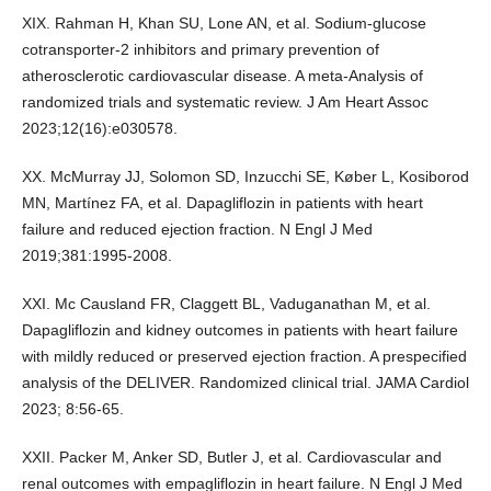
XIX. Rahman H, Khan SU, Lone AN, et al. Sodium-glucose
cotransporter-2 inhibitors and primary prevention of
atherosclerotic cardiovascular disease. A meta-Analysis of
randomized trials and systematic review. J Am Heart Assoc
2023;12(16):e030578.
XX. McMurray JJ, Solomon SD, Inzucchi SE, Køber L, Kosiborod
MN, Martínez FA, et al. Dapagliflozin in patients with heart
failure and reduced ejection fraction. N Engl J Med
2019;381:1995-2008.
XXI. Mc Causland FR, Claggett BL, Vaduganathan M, et al.
Dapagliflozin and kidney outcomes in patients with heart failure
with mildly reduced or preserved ejection fraction. A prespecified
analysis of the DELIVER. Randomized clinical trial. JAMA Cardiol
2023; 8:56-65.
XXII. Packer M, Anker SD, Butler J, et al. Cardiovascular and
renal outcomes with empagliflozin in heart failure. N Engl J Med