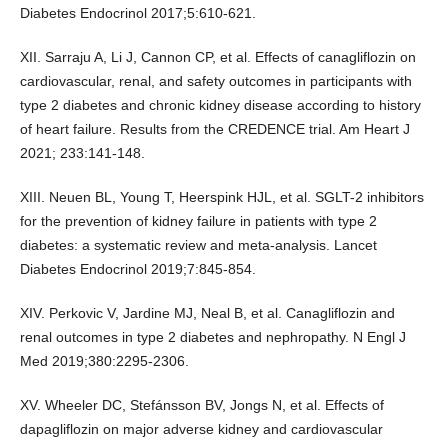
Diabetes Endocrinol 2017;5:610-621.
XII. Sarraju A, Li J, Cannon CP, et al. Effects of canagliflozin on
cardiovascular, renal, and safety outcomes in participants with
type 2 diabetes and chronic kidney disease according to history
of heart failure. Results from the CREDENCE trial. Am Heart J
2021; 233:141-148.
XIII. Neuen BL, Young T, Heerspink HJL, et al. SGLT-2 inhibitors
for the prevention of kidney failure in patients with type 2
diabetes: a systematic review and meta-analysis. Lancet
Diabetes Endocrinol 2019;7:845-854.
XIV. Perkovic V, Jardine MJ, Neal B, et al. Canagliflozin and
renal outcomes in type 2 diabetes and nephropathy. N Engl J
Med 2019;380:2295-2306.
XV. Wheeler DC, Stefánsson BV, Jongs N, et al. Effects of
dapagliflozin on major adverse kidney and cardiovascular