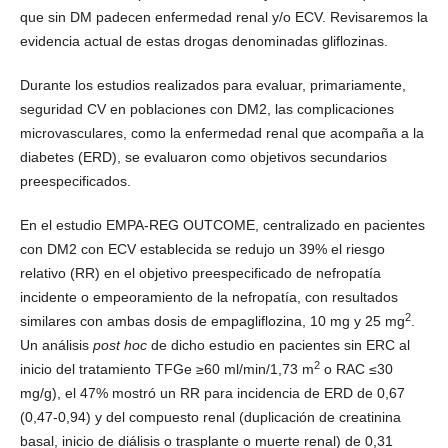
que sin DM padecen enfermedad renal y/o ECV. Revisaremos la
evidencia actual de estas drogas denominadas gliflozinas.
Durante los estudios realizados para evaluar, primariamente,
seguridad CV en poblaciones con DM2, las complicaciones
microvasculares, como la enfermedad renal que acompaña a la
diabetes (ERD), se evaluaron como objetivos secundarios
preespecificados.
En el estudio EMPA-REG OUTCOME, centralizado en pacientes
con DM2 con ECV establecida se redujo un 39% el riesgo
relativo (RR) en el objetivo preespecificado de nefropatía
incidente o empeoramiento de la nefropatía, con resultados
2
similares con ambas dosis de empagliflozina, 10 mg y 25 mg
.
Un análisis
post hoc
de dicho estudio en pacientes sin ERC al
2
inicio del tratamiento TFGe ≥60 ml/min/1,73 m
o RAC ≤30
mg/g), el 47% mostró un RR para incidencia de ERD de 0,67
(0,47-0,94) y del compuesto renal (duplicación de creatinina
basal, inicio de diálisis o trasplante o muerte renal) de 0,31