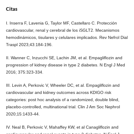
Citas
I. Inserra F, Lavenia G, Taylor MF, Castellaro C. Protección
cardiovascular, renal y cerebral de los iSGLT2. Mecanismos
hemodinámicos, tisulares y celulares implicados. Rev Nefrol Dial
Traspl 2023;43:184-196.
II. Wanner C, Inzucchi SE, Lachin JM, et al. Empagliflozin and
progression of kidney disease in type 2 diabetes. N Engl J Med
2016; 375:323-334.
III. Levin A, Perkovic V, Wheeler DC, et al. Empagliflozin and
cardiovascular and kidney outcomes across KDIGO risk
categories: post hoc analysis of a randomized, double blind,
placebo-controlled, multinational trial. Clin J Am Soc Nephrol
2020;15:1433-44.
IV. Neal B, Perkovic V, Mahaffey KW, et al Canagliflozin and