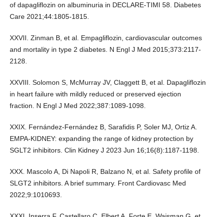
of dapagliflozin on albuminuria in DECLARE-TIMI 58. Diabetes
Care 2021;44:1805-1815.
XXVII. Zinman B, et al. Empagliflozin, cardiovascular outcomes
and mortality in type 2 diabetes. N Engl J Med 2015;373:2117-
2128.
XXVIII. Solomon S, McMurray JV, Claggett B, et al. Dapagliflozin
in heart failure with mildly reduced or preserved ejection
fraction. N Engl J Med 2022;387:1089-1098.
XXIX. Fernández-Fernández B, Sarafidis P, Soler MJ, Ortiz A.
EMPA-KIDNEY: expanding the range of kidney protection by
SGLT2 inhibitors. Clin Kidney J 2023 Jun 16;16(8):1187-1198.
XXX. Mascolo A, Di Napoli R, Balzano N, et al. Safety profile of
SLGT2 inhibitors. A brief summary. Front Cardiovasc Med
2022;9:1010693.
XXXI. Inserra F, Castellaro C, Elbert A, Forte E, Waisman G, et