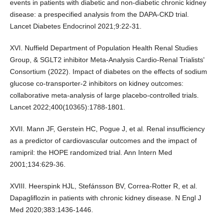
events in patients with diabetic and non-diabetic chronic kidney
disease: a prespecified analysis from the DAPA-CKD trial.
Lancet Diabetes Endocrinol 2021;9:22-31.
XVI. Nuffield Department of Population Health Renal Studies
Group, & SGLT2 inhibitor Meta-Analysis Cardio-Renal Trialists'
Consortium (2022). Impact of diabetes on the effects of sodium
glucose co-transporter-2 inhibitors on kidney outcomes:
collaborative meta-analysis of large placebo-controlled trials.
Lancet 2022;400(10365):1788-1801.
XVII. Mann JF, Gerstein HC, Pogue J, et al. Renal insufficiency
as a predictor of cardiovascular outcomes and the impact of
ramipril: the HOPE randomized trial. Ann Intern Med
2001;134:629-36.
XVIII. Heerspink HJL, Stefánsson BV, Correa-Rotter R, et al.
Dapagliflozin in patients with chronic kidney disease. N Engl J
Med 2020;383:1436-1446.