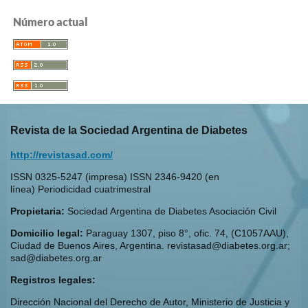
Número actual
Revista de la Sociedad Argentina de Diabetes
http://revistasad.com/
ISSN 0325-5247 (impresa) ISSN 2346-9420 (en
línea) Periodicidad cuatrimestral
Propietaria:
Sociedad Argentina de Diabetes Asociación Civil
Domicilio legal:
Paraguay 1307, piso 8°, ofic. 74, (C1057AAU),
Ciudad de Buenos Aires, Argentina. revistasad@diabetes.org.ar;
sad@diabetes.org.ar
Registros legales:
Dirección Nacional del Derecho de Autor, Ministerio de Justicia y