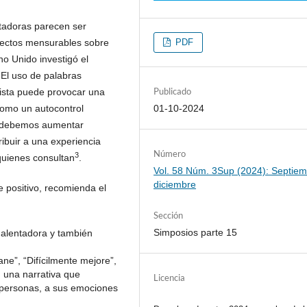
ntadoras parecen ser
efectos mensurables sobre
PDF
no Unido investigó el
. El uso de palabras
Publicado
vista puede provocar una
como un autocontrol
01-10-2024
d debemos aumentar
ribuir a una experiencia
Número
3
quienes consultan
.
Vol. 58 Núm. 3Sup (2024): Septiem
diciembre
je positivo, recomienda el
Sección
Simposios parte 15
, alentadora y también
ane”, “Difícilmente mejore”,
 una narrativa que
Licencia
 personas, a sus emociones