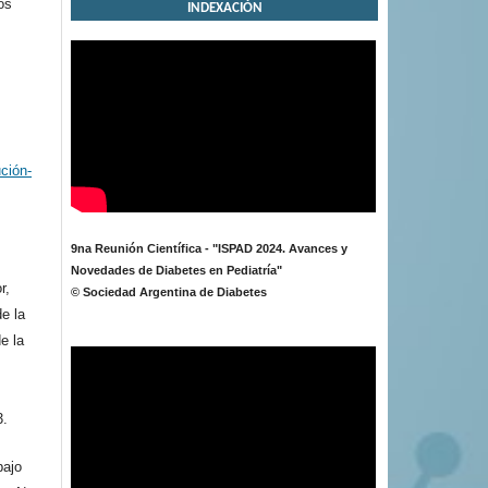
os
INDEXACIÓN
ción-
9na Reunión Científica - "ISPAD 2024. Avances y
Novedades de Diabetes en Pediatría"
r,
© Sociedad Argentina de Diabetes
de la
e la
3.
bajo