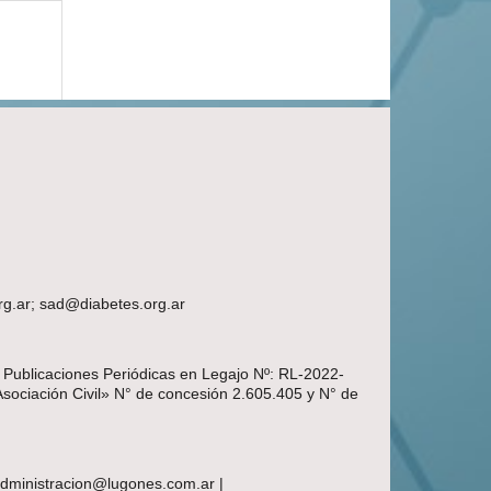
rg.ar; sad@diabetes.org.ar
e Publicaciones Periódicas en Legajo Nº: RL-2022-
Asociación Civil» N° de concesión 2.605.405 y N° de
 administracion@lugones.com.ar |