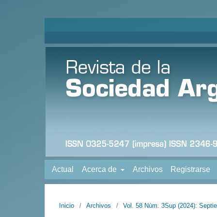
Actual
Acerca de
Archivos
Registrarse
Inicio
/
Archivos
/
Vol. 58 Núm. 3Sup (2024): Septi