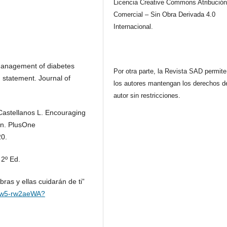
Licencia Creative Commons Atribución
Comercial – Sin Obra Derivada 4.0
Internacional.
e management of diabetes
Por otra parte, la Revista SAD permit
n statement. Journal of
los autores mantengan los derechos d
autor sin restricciones.
Castellanos L. Encouraging
ion. PlusOne
20.
 2º Ed.
bras y ellas cuidarán de ti”
/7w5-rw2aeWA?