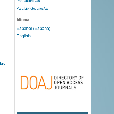
Para autores/as
Para bibliotecarios/as
Idioma
Español (España)
English
bre-