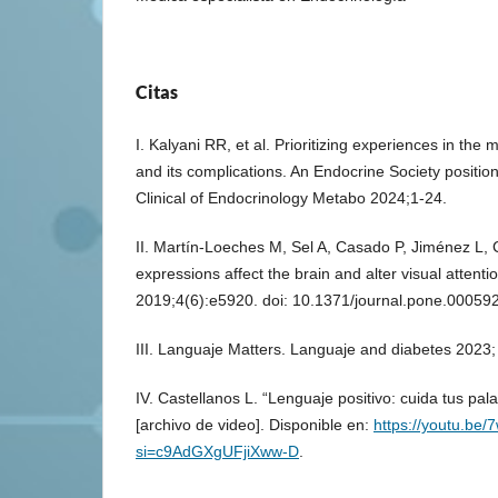
Citas
I. Kalyani RR, et al. Prioritizing experiences in th
and its complications. An Endocrine Society positio
Clinical of Endocrinology Metabo 2024;1-24.
II. Martín-Loeches M, Sel A, Casado P, Jiménez L, 
expressions affect the brain and alter visual attent
2019;4(6):e5920. doi: 10.1371/journal.pone.00059
III. Languaje Matters. Languaje and diabetes 2023;
IV. Castellanos L. “Lenguaje positivo: cuida tus pala
[archivo de video]. Disponible en:
https://youtu.be
si=c9AdGXgUFjiXww-D
.