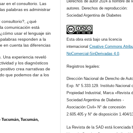
Derechos de autor 2024 a nombre de l
sar en el consultorio. Las
autores. Derechos de reproducción:
las palabras es administrar
Sociedad Argentina de Diabetes
l consultorio?, ¿qué
la comunicación está
 ¿cómo usar el lenguaje sin
s palabras responden a la
Esta obra está bajo una licencia
e en cuenta las diferencias
internacional
Creative Commons Atribu
NoComercial-SinDerivadas 4.0
.
. Una experiencia reveló
ividad y los diagnósticos
Registros legales:
 positivo crea narrativas de
ido que podemos dar a los
Dirección Nacional de Derecho de Auto
Exp. N° 5.333.129. Instituto Nacional 
Propiedad Industrial, Marca «Revista d
Sociedad Argentina de Diabetes -
Asociación Civil» N° de concesión
2.605.405 y N° de disposición 1.404/1
de Tucumán, Tucumán,
La Revista de la SAD está licenciada 