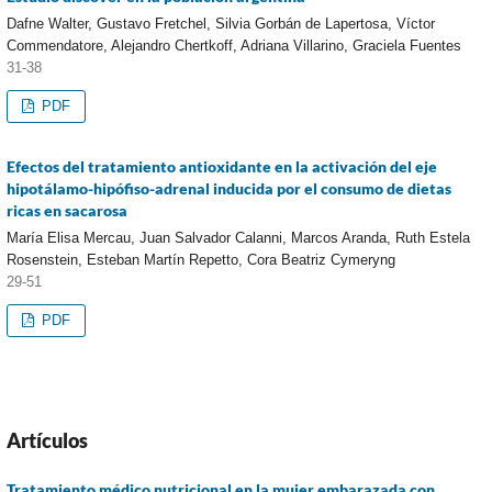
Dafne Walter, Gustavo Fretchel, Silvia Gorbán de Lapertosa, Víctor
Commendatore, Alejandro Chertkoff, Adriana Villarino, Graciela Fuentes
31-38
PDF
Efectos del tratamiento antioxidante en la activación del eje
hipotálamo-hipófiso-adrenal inducida por el consumo de dietas
ricas en sacarosa
María Elisa Mercau, Juan Salvador Calanni, Marcos Aranda, Ruth Estela
Rosenstein, Esteban Martín Repetto, Cora Beatriz Cymeryng
29-51
PDF
Artículos
Tratamiento médico nutricional en la mujer embarazada con